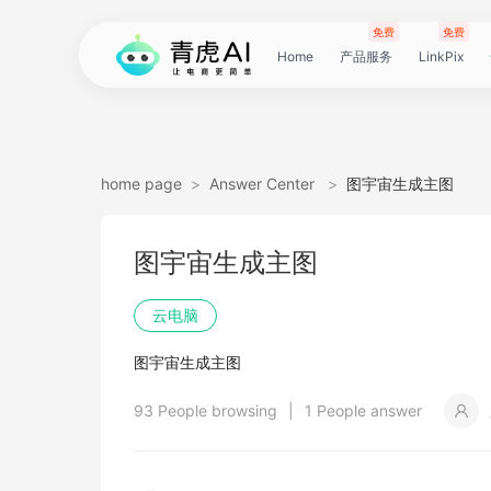
免费
免费
Home
产品服务
LinkPix
LinkPix
AI
AI
AI
主
AI
AI
短
Agent
带
图
电
电
达
亚
青
60
主
详
广
广
电
Tiktok
指
电
爆
主
详
营
POD
POD
爆
Shopee
国
货
角
模
详
社
印
视
视
女
抖
国
抖
视
批
直
印
视
工
双
小
跨
白
电
印
视
视
灵
模
SoClaw
跨
翻
视
链
电
真
视
本
电
短
视
链
图
视
图
home page
>
Answer Center
>
图宇宙生成主图
图
图
应
图
图
图
视
货
片
商
商
人
马
虎
秒
图
情
告
告
影
选
纹
商
款
图
情
销
素
素
款
选
内
叮
色
特
情
媒
花
频
频
装
音
内
掌
频
量
通
花
频
具
人
红
境
底
商
花
频
频
感
特
境
译
频
接
商
人
频
地
商
剧
频
接
片
频
片
生
图宇宙生成主图
生
用
视
像
像
频
短
翻
详
详
数
逊
云
商
套
图
素
素
质
品
浏
运
视
复
图
视
材
材
视
品
电
咚
替
换
图
图
提
翻
翻
开
视
电
柜
分
换
车
裂
语
爆
书
电
图
投
贴
字
去
图
电
口
去
分
云
同
画
视
云
出
裁
提
压
提
加
云电脑
视
视
频
生
生
数
视
译
情
情
据
选
电
品
图
长
材
材
感
览
营
频
刻
套
频
频
商-
换
衣
复
文
取
译
译
门
频
商-
镜
品
投
变
言
款
视
商-
流
合
幕
水
去
商-
型
字
析
号
声
质
频
手
海
剪
取
缩
取
水
图宇宙生成主图
频
频
成
成
据
频
图
图
引
品
脑
广
图
TVC
器
复
图
素
模
广
刻
广
换
数
北
生
流
翻
带
频
俄
素
翻
印
AI
美
匹
幕
视
翻
提
分
机
翻
音
音
印
93 People browsing
|
1 People answer
引
擎
告
广
刻
材
仿
州
告
装
据
京
成
素
译
货
数
罗
材
译
感
国
配
频
译
升
析
译
频
频