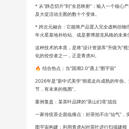
* 从“静态切片”到“全息映射”：输入一个核
及大促活动主图的数十个变体。
* 跨次元融合：它能将产品置入完全虚构但物
年火星基地补给站、或是赛博朋克风格的未来
这种技术的本质，是将“设计资源库”升级为“
化的佼佼者之一，正是青虎AI。
🔥 结合热点：当“国潮2.0”遇上“图宇宙”
2026年是“新中式美学”彻底走向成熟的年
节，有未来的氛围”。
案例复盘：某茶叶品牌的“茶山幻境”战役
一家传统茶企面临痛点：好茶拍不出“仙气”
图宇宙构建：利用青虎AI对茶叶进行扫描建模