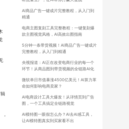
AI商品广告一键成片完整教程，从入门到
精通
电商主图复刻工具完整教程：一键复刻爆
木
款主图视觉风格，AI高效出图指南
觉
5分钟一条带货视频！AI商品广告一键成片
完整教程，从入门到精通
无
央视报道：AI正在改变电商行业的每一个
环节！从商品图到带货视频的全链路AI化
微软单日市值暴涨4500亿美元！AI算力革
命如何影响电商卖家？
逻辑
AI电商设计工具大爆发！从详情页到广告
图，一个工具搞定全链路视觉
），
AI模特图一眼假怎么办？AI去AI感工具，
让AI模特图真实到买家看不出