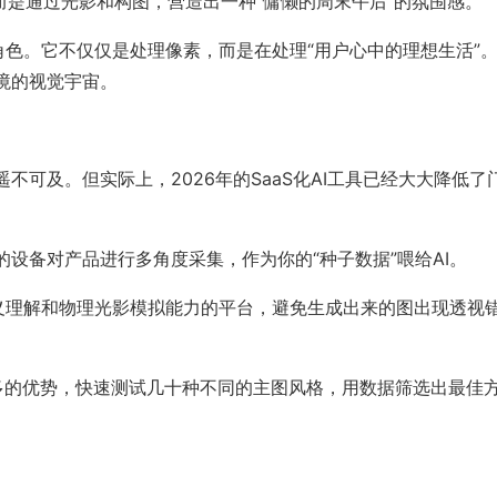
而是通过光影和构图，营造出一种“慵懒的周末午后”的氛围感。
的角色。它不仅仅是处理像素，而是在处理“用户心中的理想生活”
境的视觉宇宙。
可及。但实际上，2026年的SaaS化AI工具已经大大降低了
设备对产品进行多角度采集，作为你的“种子数据”喂给AI。
语义理解和物理光影模拟能力的平台，避免生成出来的图出现透视
量多的优势，快速测试几十种不同的主图风格，用数据筛选出最佳