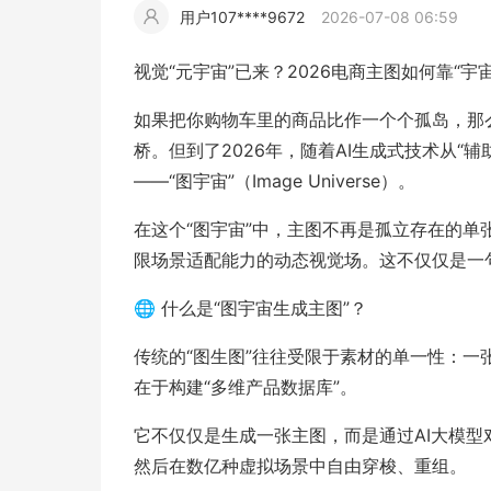
用户107****9672
2026-07-08 06:59
擎
告
(童
爆
追
材
视
据
斯
超
视觉“元宇宙”已来？2026电商主图如何靠“宇
大
装)
款
踪
频
追
写
如果把你购物车里的商品比作一个个孤岛，那
桥。但到了2026年，随着AI生成式技术从“
片
仿
模
踪
实
——“图宇宙”（Image Universe）。
在这个“图宇宙”中，主图不再是孤立存在的单
拍
仿
限场景适配能力的动态视觉场。这不仅仅是一
🌐 什么是“图宇宙生成主图”？
传统的“图生图”往往受限于素材的单一性：一
在于构建“多维产品数据库”。
它不仅仅是生成一张主图，而是通过AI大模
然后在数亿种虚拟场景中自由穿梭、重组。