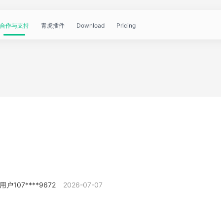
合作与支持
青虎插件
Download
Pricing
青
帮
视
文
问
WorkBuddy
OpenClaw
青
虎
助
频
章
答
虎
公
文
教
资
中
API
开
档
程
讯
心
课
用户107****9672
2026-07-07