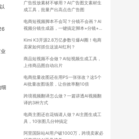
广告投放素材不够用？AI广告图文素材生
、以
成工具，批量产出高点击广告图
电商短视频脚本不会写？分镜不会画？AI
视频分镜生成器，一键搞定脚本+分镜+成
6
片
Kimi K3开源2.8万亿参数引爆AI圈！电商
卖家如何抓住这波AI红利？
商业
商品短视频不会做？AI短视频生成工具，
上传商品图自动出片
电商批量改图还在用PS一张张改？这5个
AI批量改图场景，让你效率翻10倍
的细
跨境视频翻译怎么做？一篇讲透AI视频翻
译的3种方式
电商主图还在花钱请人做？AI主图生成工
具，10张图几分钟搞定
阿里国际站AI用户破1000万，跨境卖家必