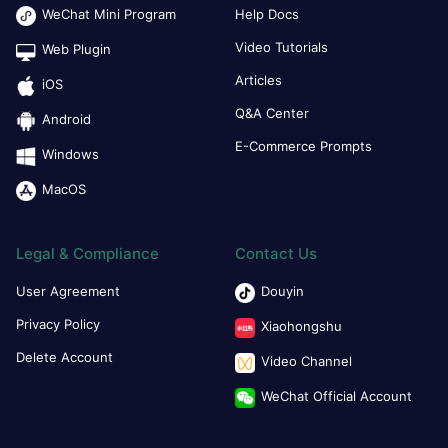
WeChat Mini Program
Help Docs
Video Tutorials
Web Plugin
Articles
iOS
Q&A Center
Android
E-Commerce Prompts
Windows
MacOS
Legal & Compliance
Contact Us
User Agreement
Douyin
Privacy Policy
Xiaohongshu
Delete Account
Video Channel
WeChat Official Account