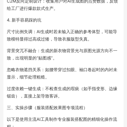
C2M反向定制设计：收集用户对AI生成图的点赞数据，反馈
给工厂进行爆款款式生产。
4. 新手容易踩的坑
尺寸比例失调：AI生成时若未输入正确的参考体型，可能导
致模特显得过高或过矮，导致衣服版型失真。
背景突兀不融合：生成的新衣物背景光与原图光源方向不一
致，出现明显的“贴图感”。
忽略衣物遮挡关系：如腰带穿过扣眼、袖口卷起时的内衬未
显示，细节处理粗糙。
过度依赖一键生成：不检查生成的瑕疵（如手指变形、边缘
锯齿），直接上架导致客诉。
三、实操步骤（服装搭配效果图专项流程）
以下是使用主流AI工具制作专业服装搭配图的精细化操作流
程：