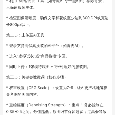
* 利用“抠图/去底”工具（如青虎AI的一键抠图）移除背景，
只保留服装主体。
* 检查图像清晰度，确保文字和花纹至少达到300 DPI或宽边
长800px以上。
第二步：上传至AI工具
* 登录支持高保真换装的AI平台（如青虎AI）。
* 进入“虚拟试衣”或“商品换模”专区。
* 同时上传：1张模特底图 + 1张处理好的服装图。
第三步：关键参数微调（核心步骤）
* 权重设置（CFG Scale）：设置为7-9，让AI更严格地遵循
参考图的画面内容。
* 重绘幅度（Denoising Strength）：重点！ 务必控制在
0.35-0.5之间。数值越低，原图细节保留越多；过高会导致