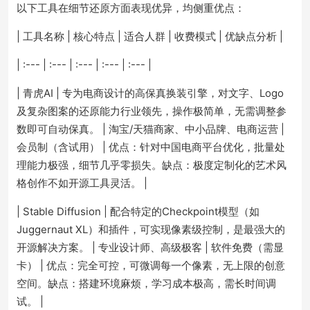
以下工具在细节还原方面表现优异，均侧重优点：
| 工具名称 | 核心特点 | 适合人群 | 收费模式 | 优缺点分析 |
| :--- | :--- | :--- | :--- | :--- |
| 青虎AI | 专为电商设计的高保真换装引擎，对文字、Logo
及复杂图案的还原能力行业领先，操作极简单，无需调整参
数即可自动保真。 | 淘宝/天猫商家、中小品牌、电商运营 |
会员制（含试用） | 优点：针对中国电商平台优化，批量处
理能力极强，细节几乎零损失。缺点：极度定制化的艺术风
格创作不如开源工具灵活。 |
| Stable Diffusion | 配合特定的Checkpoint模型（如
Juggernaut XL）和插件，可实现像素级控制，是最强大的
开源解决方案。 | 专业设计师、高级极客 | 软件免费（需显
卡） | 优点：完全可控，可微调每一个像素，无上限的创意
空间。缺点：搭建环境麻烦，学习成本极高，需长时间调
试。 |