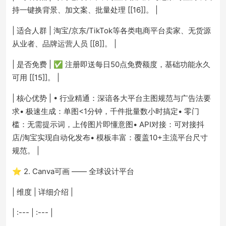
持一键换背景、加文案、批量处理 [[16]]。 |
| 适合人群 | 淘宝/京东/TikTok等各类电商平台卖家、无货源
从业者、品牌运营人员 [[8]]。 |
| 是否免费 | ✅ 注册即送每日50点免费额度，基础功能永久
可用 [[15]]。 |
| 核心优势 | • 行业精通：深谙各大平台主图规范与广告法要
求• 极速生成：单图<1分钟，千件批量数小时搞定• 零门
槛：无需提示词，上传图片即懂意图• API对接：可对接抖
店/淘宝实现自动化发布• 模板丰富：覆盖10+主流平台尺寸
规范。 |
⭐ 2. Canva可画 —— 全球设计平台
| 维度 | 详细介绍 |
| :--- | :--- |