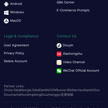
Q&A Center
Android
E-Commerce Prompts
Windows
MacOS
Legal & Compliance
Contact Us
User Agreement
Douyin
Privacy Policy
Xiaohongshu
Delete Account
Video Channel
WeChat Official Account
Partner Links:
Zhixia Data
Mengla Data
Dami
NOON
Russia Wildberries
Xiami
AiSou
Douchacha
Huodingdong
Douzhanggui
灵犀智能