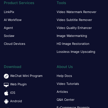
Product Services
Tools
LinkPix
Video Watermark Remover
AI Workflow
Video Subtitle Remover
Agent
Video Quality Enhancer
Soclaw
Image Watermarking
Cloud Devices
HD Image Restoration
Lossless Image Upscaling
Download
About Us
WeChat Mini Program
Help Docs
Video Tutorials
Web Plugin
Articles
iOS
Q&A Center
Android
E-Commerce Prompts