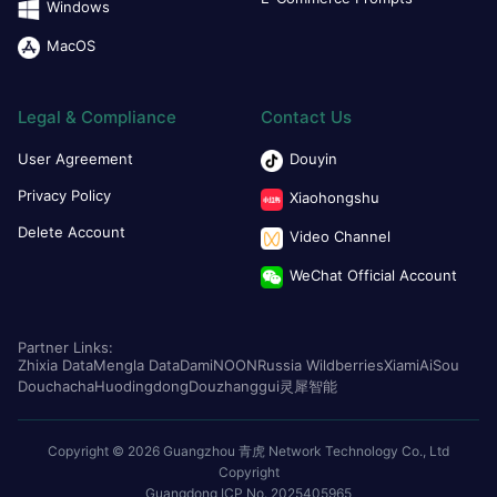
Windows
MacOS
Legal & Compliance
Contact Us
User Agreement
Douyin
Privacy Policy
Xiaohongshu
Delete Account
Video Channel
WeChat Official Account
Partner Links:
Zhixia Data
Mengla Data
Dami
NOON
Russia Wildberries
Xiami
AiSou
Douchacha
Huodingdong
Douzhanggui
灵犀智能
Copyright © 2026 Guangzhou 青虎 Network Technology Co., Ltd
Copyright
Guangdong ICP No. 2025405965