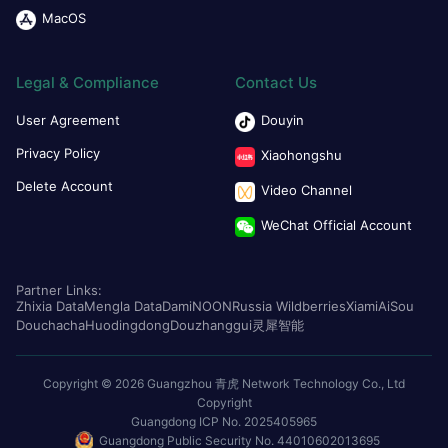
MacOS
Legal & Compliance
Contact Us
User Agreement
Douyin
Privacy Policy
Xiaohongshu
Delete Account
Video Channel
WeChat Official Account
Partner Links:
Zhixia Data
Mengla Data
Dami
NOON
Russia Wildberries
Xiami
AiSou
Douchacha
Huodingdong
Douzhanggui
灵犀智能
Copyright © 2026 Guangzhou 青虎 Network Technology Co., Ltd
Copyright
Guangdong ICP No. 2025405965
Guangdong Public Security No. 44010602013695