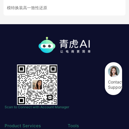
模特换装高一致性还原
Contact
Support
Scan to Connect with Account Manager
Product Services
Tools