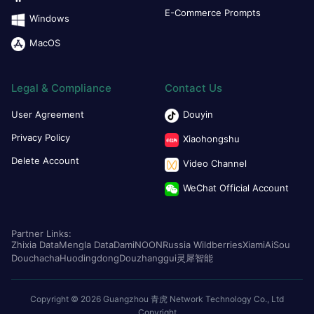
E-Commerce Prompts
Windows
MacOS
Legal & Compliance
Contact Us
User Agreement
Douyin
Privacy Policy
Xiaohongshu
Delete Account
Video Channel
WeChat Official Account
Partner Links:
Zhixia Data
Mengla Data
Dami
NOON
Russia Wildberries
Xiami
AiSou
Douchacha
Huodingdong
Douzhanggui
灵犀智能
Copyright © 2026 Guangzhou 青虎 Network Technology Co., Ltd
Copyright