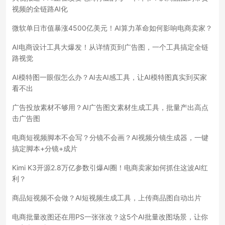
视频的全链路AI化
微软单日市值暴涨4500亿美元！AI算力革命如何影响电商卖家？
AI电商设计工具大爆发！从详情页到广告图，一个工具搞定全链
路视觉
AI模特图一眼假怎么办？AI去AI感工具，让AI模特图真实到买家
看不出
广告投放素材不够用？AI广告图文素材生成工具，批量产出高点
击广告图
电商短视频脚本不会写？分镜不会画？AI视频分镜生成器，一键
搞定脚本+分镜+成片
Kimi K3开源2.8万亿参数引爆AI圈！电商卖家如何抓住这波AI红
利？
商品短视频不会做？AI短视频生成工具，上传商品图自动出片
电商批量改图还在用PS一张张改？这5个AI批量改图场景，让你