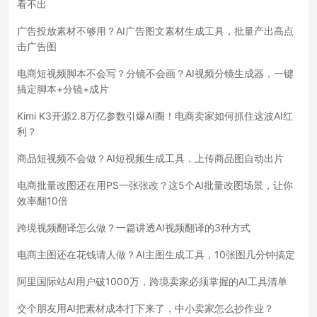
看不出
广告投放素材不够用？AI广告图文素材生成工具，批量产出高点
击广告图
电商短视频脚本不会写？分镜不会画？AI视频分镜生成器，一键
搞定脚本+分镜+成片
Kimi K3开源2.8万亿参数引爆AI圈！电商卖家如何抓住这波AI红
利？
商品短视频不会做？AI短视频生成工具，上传商品图自动出片
电商批量改图还在用PS一张张改？这5个AI批量改图场景，让你
效率翻10倍
跨境视频翻译怎么做？一篇讲透AI视频翻译的3种方式
电商主图还在花钱请人做？AI主图生成工具，10张图几分钟搞定
阿里国际站AI用户破1000万，跨境卖家必须掌握的AI工具清单
交个朋友用AI把素材成本打下来了，中小卖家怎么抄作业？