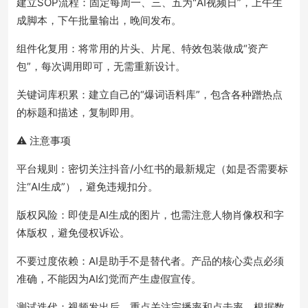
建立SOP流程：固定每周一、三、五为"AI视频日”，上午生
成脚本，下午批量输出，晚间发布。
组件化复用：将常用的片头、片尾、特效包装做成“资产
包”，每次调用即可，无需重新设计。
关键词库积累：建立自己的“爆词语料库”，包含各种蹭热点
的标题和描述，复制即用。
⚠️ 注意事项
平台规则：密切关注抖音/小红书的最新规定（如是否需要标
注“AI生成”），避免违规扣分。
版权风险：即使是AI生成的图片，也需注意人物肖像权和字
体版权，避免侵权诉讼。
不要过度依赖：AI是助手不是替代者。产品的核心卖点必须
准确，不能因为AI幻觉而产生虚假宣传。
测试迭代：视频发出后，重点关注完播率和点击率，根据数