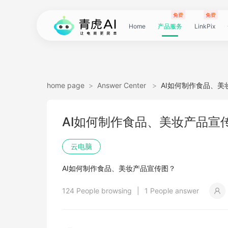
免费
免费
Home
产品服务
LinkPix
LinkPix
AI
AI
AI
主
AI
AI
短
Agent
带
图
电
电
达
亚
青
60
主
详
广
广
电
Tiktok
指
电
爆
主
详
营
POD
POD
爆
Shopee
国
货
角
模
详
社
印
视
视
女
抖
国
抖
视
批
直
印
视
工
双
小
跨
白
电
印
视
视
灵
模
SoClaw
跨
翻
视
链
电
真
视
本
电
短
视
链
图
视
图
home page
>
Answer Center
>
AI如何制作食品、美
图
图
应
图
图
图
视
货
片
商
商
人
马
虎
秒
图
情
告
告
影
选
纹
商
款
图
情
销
素
素
款
选
内
叮
色
特
情
媒
花
频
频
装
音
内
掌
频
量
通
花
频
具
人
红
境
底
商
花
频
频
感
特
境
译
频
接
商
人
频
地
商
剧
频
接
片
频
片
生
AI如何制作食品、美妆产品宣
生
用
视
像
像
频
短
翻
详
详
数
逊
云
商
套
图
素
素
质
品
浏
运
视
复
图
视
材
材
视
品
电
咚
替
换
图
图
提
翻
翻
开
视
电
柜
分
换
车
裂
语
爆
书
电
图
投
贴
字
去
图
电
口
去
分
云
同
画
视
云
出
裁
提
压
提
加
云电脑
视
视
频
生
生
数
视
译
情
情
据
选
电
品
图
长
材
材
感
览
营
频
刻
套
频
频
商-
换
衣
复
文
取
译
译
门
频
商-
镜
品
投
变
言
款
视
商-
流
合
幕
水
去
商-
型
字
析
号
声
质
频
手
海
剪
取
缩
取
水
AI如何制作食品、美妆产品宣传图？
频
频
成
成
据
频
图
图
引
品
脑
广
图
TVC
器
复
图
素
模
广
刻
广
换
数
北
生
流
翻
带
频
俄
素
翻
印
AI
美
匹
幕
视
翻
提
分
机
翻
音
音
印
124 People browsing
|
1 People answer
引
擎
告
广
刻
材
仿
州
告
装
据
京
成
素
译
货
数
罗
材
译
感
国
配
频
译
升
析
译
频
频