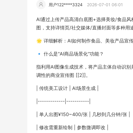
用户122****3324
2026-07-01 06:01
擎
告
(童
爆
追
材
视
据
斯
超
AI通过上传产品高清白底图+选择美妆/食品
大
装)
款
踪
图，支持详情页/社交媒体/直播封面等多种用途 [
频
追
写
🌟 详细解析：AI如何制作食品、美妆产品宣
片
仿
模
踪
实
🔹 什么是"AI商品场景化"功能？
拍
仿
指利用AI图像生成技术，将产品主体自动识别
调性的商业宣传图 [[2]]。
| 传统美工设计 | AI场景生成 |
|-------------|-----------|
| 单人出图¥150~400/张 | 几秒到几分钟/张 |
| 修改需重新绘制 | 参数微调即改 |