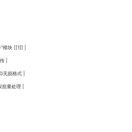
块 [[1]] |
 |
NG无损格式 |
议批量处理 |