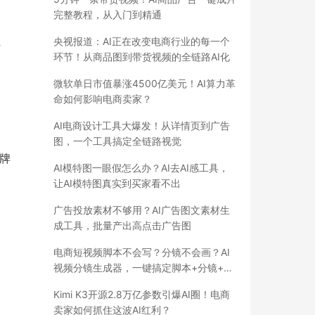
完整教程，从入门到精通
央视报道：AI正在改变电商行业的每一个
传
环节！从商品图到带货视频的全链路AI化
微软单日市值暴涨4500亿美元！AI算力革
命如何影响电商卖家？
AI电商设计工具大爆发！从详情页到广告
图，一个工具搞定全链路视觉
牌
AI模特图一眼假怎么办？AI去AI感工具，
让AI模特图真实到买家看不出
广告投放素材不够用？AI广告图文素材生
成工具，批量产出高点击广告图
电商短视频脚本不会写？分镜不会画？AI
视频分镜生成器，一键搞定脚本+分镜+成
片
Kimi K3开源2.8万亿参数引爆AI圈！电商
卖家如何抓住这波AI红利？