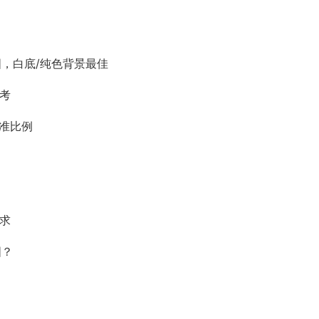
图，白底/纯色背景最佳
参考
校准比例
求
图？