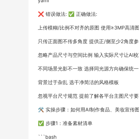
yaml
❌ 错误做法: ✅ 正确做法:
上传模糊/比例不对齐的原图 使用≥3MP高清
只传正面图不传多角度 提供正/侧至少2角度
忽略产品尺寸与空间比例 输入实际尺寸让AI
不同场景光影不一致 选择同光源方向确保统一
背景过于杂乱 选干净简洁的风格模板
忽视平台尺寸规范 提前了解各平台主图尺寸要
🛠️ 实操步骤：如何用AI制作食品、美妆宣传
✅ 步骤1：准备素材清单
```bash