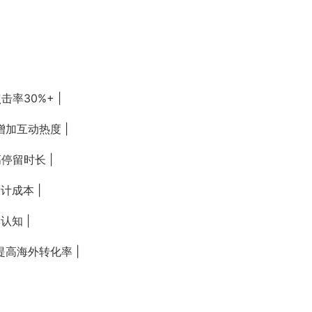
击率30%+ |
增加互动热度 |
高停留时长 |
设计成本 |
认知 |
 提高海外转化率 |