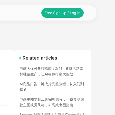
Free Sign Up / Log In
Related articles
电商大促AI备战指南：双11、618活动素
材批量生产，让AI帮你打赢大促战
AI商品广告一键成片完整教程，从入门到
精通
电商主图复刻工具完整教程：一键复刻爆
款主图视觉风格，AI高效出图指南
5分钟一条带货视频！AI商品广告一键成片