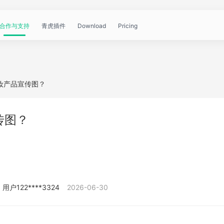
合作与支持
青虎插件
Download
Pricing
青
帮
视
文
问
WorkBuddy
OpenClaw
青
妆产品宣传图？
虎
助
频
章
答
虎
公
传图？
文
教
资
中
API
开
档
程
讯
心
课
用户122****3324
2026-06-30