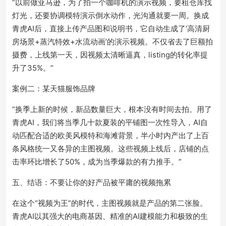
“以前做亚马逊，为了拍一个咖啡机的演示视频，要租仓库找
灯光，还要协调模特演示倒水动作，光沟通就要一周。换成
青虎AI后，直接上传产品图和说明书，它自动生成了‘高清厨
房场景+蒸汽特效+水流动画’的演示视频。不仅省去了巨额拍
摄费，上线第一天，因视频太清晰逼真，listing的转化率提
升了35%。”
案例二：某天猫服饰品牌
“换季上新的时候，新品数量巨大，根本没有时间去拍。用了
青虎AI，我们将当季几十款夏装的平铺图一次性导入，AI自
动匹配合适的欧美风模特和海滩背景，半小时内产出了上百
条风格统一又各异的主图视频。这些视频上线后，店铺的点
击率环比增长了50%，成为当季爆款的有力推手。”
五、结语：不要让你的好产品被平庸的视频拖累
在这个“视频为王”的时代，主图视频就是产品的第二张脸。
青虎AI以其强大的电商基因、精准的AI建模能力和极致的生