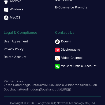
Android
E-Commerce Prompts
Windows
MacOS
Legal & Compliance
Contact Us
User Agreement
Douyin
Privacy Policy
Xiaohongshu
Delete Account
Video Channel
WeChat Official Account
Partner Links:
Zhixia Data
Mengla Data
Dami
NOON
Russia Wildberries
Xiami
AiSou
Douchacha
Huodingdong
Douzhanggui
灵犀智能
Copyright © 2026 Guangzhou 青虎 Network Technology Co., Ltd