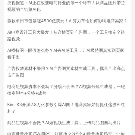
央视报道：AI正在改变电商行业的每一个环节！从商品图到带货
视频的全链路AI化
微软单日市值暴涨4500亿美元！AI算力革命如何影响电商卖家？
AI电商设计工具大爆发！从详情页到广告图，一个工具搞定全链
路视觉
AI模特图一眼假怎么办？AI去AI感工具，让AI模特图真实到买家
看不出
广告投放素材不够用？AI广告图文素材生成工具，批量产出高点
击广告图
电商短视频脚本不会写？分镜不会画？AI视频分镜生成器，一键
搞定脚本+分镜+成片
Kimi K3开源2.8万亿参数引爆AI圈！电商卖家如何抓住这波AI红
利？
商品短视频不会做？AI短视频生成工具，上传商品图自动出片
电商批量改图还在用PS一张张改？这5个AI批量改图场景，让你