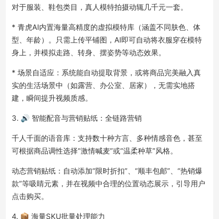
对于服装、鞋包类目，真人模特拍摄动辄几千元一套。
* 青虎AI内置海量高精度的虚拟模特库（涵盖不同肤色、体
型、年龄）。只需上传平铺图，AI即可自动将衣服穿在模特
身上，并模拟走路、转身、摆姿势等动态效果。
* 场景自适应：系统能自动提取背景，或将商品完美融入真
实的生活场景中（如露营、办公室、居家），无需实地搭
建，瞬间提升视频质感。
3. 🔊 智能配音与营销贴纸：全链路营销
千人千面的语音库：支持数十种方言、多种情感音色，甚至
可根据商品调性选择“激情喊麦”或“温柔种草”风格。
动态营销贴纸：自动添加“限时折扣”、“顺丰包邮”、“热销爆
款”等吸睛元素，并在视频中合理的位置动态展示，引导用户
点击购买。
4. 📦 海量SKU批量处理能力