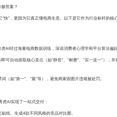
终极答案？
它“快”，更因为它真正懂电商生意。以下是它作为行业标杆的核
。青虎AI经过海量电商数据训练，深谙消费者心理学和平台算法偏
I即可自动抓取核心卖点（如“静音”、“耐磨”、“买一送一”），并
词（如“第一”、“最”等），避免商家因图片违规被处罚。
虎AI实现了一站式交付：
态贴纸、生成4款不同风格的竞品对比图。