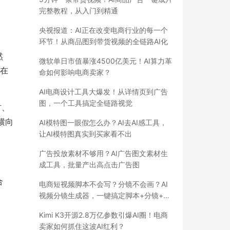
完整教程，从入门到精通
央视报道：AI正在改变电商行业的每一个
环节！从商品图到带货视频的全链路AI化
然
微软单日市值暴涨4500亿美元！AI算力革
页在
命如何影响电商卖家？
AI电商设计工具大爆发！从详情页到广告
图，一个工具搞定全链路视觉
材、
横向
AI模特图一眼假怎么办？AI去AI感工具，
让AI模特图真实到买家看不出
广告投放素材不够用？AI广告图文素材生
成工具，批量产出高点击广告图
合
电商短视频脚本不会写？分镜不会画？AI
视频分镜生成器，一键搞定脚本+分镜+成
片
Kimi K3开源2.8万亿参数引爆AI圈！电商
卖家如何抓住这波AI红利？