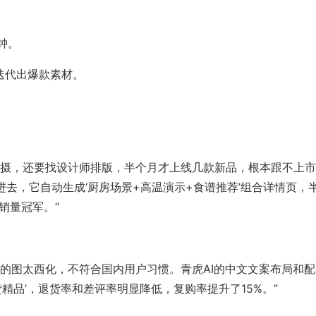
钟。
迭代出爆款素材。
拍摄，还要找设计师排版，半个月才上线几款新品，根本跟不上
进去，它自动生成‘厨房场景+高温演示+食谱推荐’组合详情页，
销量冠军。”
的图太西化，不符合国内用户习惯。青虎AI的中文文案布局和配
货精品’，退货率和差评率明显降低，复购率提升了15%。”