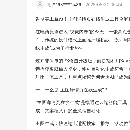
用户198****2489
2026-06-30 06:44
擎
告
(童
爆
追
材
视
据
斯
超
告别美工瓶颈！主图详情页在线生成工具全解析
大
装)
款
踪
频
追
写
在电商竞争进入“视觉内卷”的今天，一张高
而，传统的设计模式正面临严峻挑战：设计周
片
仿
模
踪
实
线生成”成为了行业热词。
这并非简单的PS修图升级版，而是指利用Sa
拍
仿
选择模板或输入指令，即可自动化生成符合平
对比主流工具，并重点揭秘为何青虎AI已成为
一、什么是“主图详情页在线生成”？
“主图详情页在线生成”是指通过云端智能工
成、文案植入）的全流程自动化。
主图生成：快速输出适配搜索、推荐、活动位