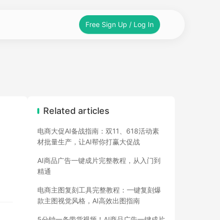
Free Sign Up / Log In
Related articles
电商大促AI备战指南：双11、618活动素
材批量生产，让AI帮你打赢大促战
AI商品广告一键成片完整教程，从入门到
精通
电商主图复刻工具完整教程：一键复刻爆
款主图视觉风格，AI高效出图指南
5分钟一条带货视频！AI商品广告一键成片