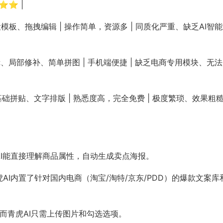
⭐⭐ |
海量预设模板、拖拽编辑 | 操作简单，资源多 | 同质化严重、缺乏AI智
| 滤镜、局部修补、简单拼图 | 手机端便捷 | 缺乏电商专用模块、无
Word | 基础拼贴、文字排版 | 熟悉度高，完全免费 | 极度繁琐、效果粗
AI能直接理解商品属性，自动生成卖点海报。
AI内置了针对国内电商（淘宝/淘特/京东/PDD）的爆款文案库
，而青虎AI只需上传图片和勾选选项。