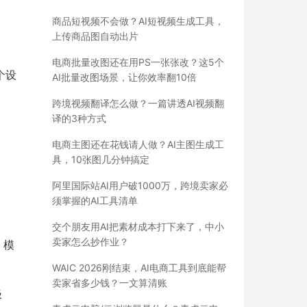
商品短视频不会做？AI短视频生成工具，
上传商品图自动出片
电商批量改图还在用PS一张张改？这5个
个设
AI批量改图场景，让你效率翻10倍
跨境视频翻译怎么做？一篇讲透AI视频翻
译的3种方式
电商主图还在花钱请人做？AI主图生成工
具，10张图几分钟搞定
阿里国际站AI用户破1000万，跨境卖家必
须掌握的AI工具清单
交个朋友用AI把素材成本打下来了，中小
卖家怎么抄作业？
、模
WAIC 2026刚结束，AI电商工具到底能帮
卖家省多少钱？一文算清账
极