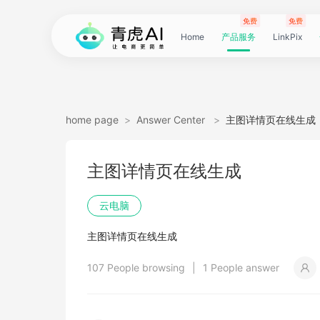
免费
免费
Home
产品服务
LinkPix
LinkPix
AI
AI
AI
主
AI
AI
短
Agent
带
图
电
电
达
亚
青
60
主
详
广
广
电
Tiktok
指
电
爆
主
详
营
POD
POD
爆
Shopee
国
货
角
模
详
社
印
视
视
女
抖
国
抖
视
批
直
印
视
工
双
小
跨
白
电
印
视
视
灵
模
SoClaw
跨
翻
视
链
电
真
视
本
电
短
视
链
图
视
图
home page
>
Answer Center
>
主图详情页在线生成
图
图
应
图
图
图
视
货
片
商
商
人
马
虎
秒
图
情
告
告
影
选
纹
商
款
图
情
销
素
素
款
选
内
叮
色
特
情
媒
花
频
频
装
音
内
掌
频
量
通
花
频
具
人
红
境
底
商
花
频
频
感
特
境
译
频
接
商
人
频
地
商
剧
频
接
片
频
片
生
主图详情页在线生成
生
用
视
像
像
频
短
翻
详
详
数
逊
云
商
套
图
素
素
质
品
浏
运
视
复
图
视
材
材
视
品
电
咚
替
换
图
图
提
翻
翻
开
视
电
柜
分
换
车
裂
语
爆
书
电
图
投
贴
字
去
图
电
口
去
分
云
同
画
视
云
出
裁
提
压
提
加
云电脑
视
视
频
生
生
数
视
译
情
情
据
选
电
品
图
长
材
材
感
览
营
频
刻
套
频
频
商-
换
衣
复
文
取
译
译
门
频
商-
镜
品
投
变
言
款
视
商-
流
合
幕
水
去
商-
型
字
析
号
声
质
频
手
海
剪
取
缩
取
水
主图详情页在线生成
频
频
成
成
据
频
图
图
引
品
脑
广
图
TVC
器
复
图
素
模
广
刻
广
换
数
北
生
流
翻
带
频
俄
素
翻
印
AI
美
匹
幕
视
翻
提
分
机
翻
音
音
印
107 People browsing
|
1 People answer
引
擎
告
广
刻
材
仿
州
告
装
据
京
成
素
译
货
数
罗
材
译
感
国
配
频
译
升
析
译
频
频