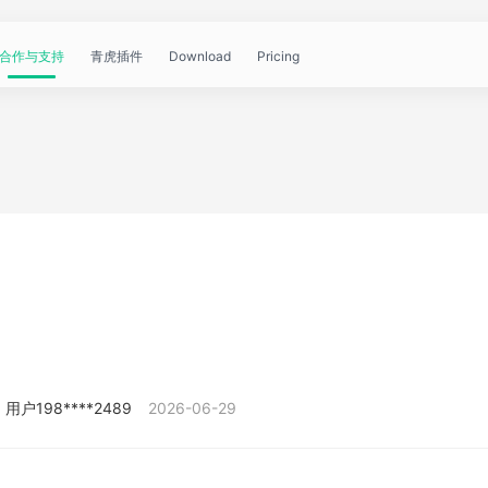
合作与支持
青虎插件
Download
Pricing
青
帮
视
文
问
WorkBuddy
OpenClaw
青
虎
助
频
章
答
虎
公
文
教
资
中
API
开
档
程
讯
心
课
用户198****2489
2026-06-29