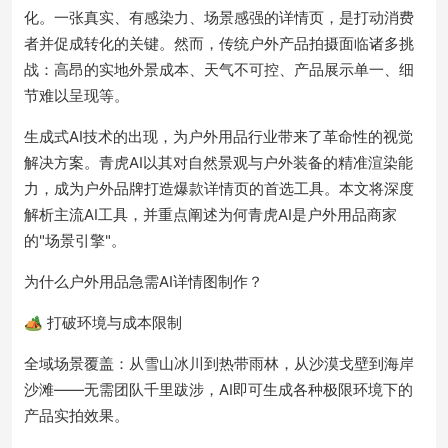
化。一张真实、有感染力、场景感强的详情页，是打动消费
者并促成转化的关键。然而，传统户外产品拍摄面临诸多挑
战：高昂的实地外景成本、天气不可控、产品展示单一、细
节难以呈现等。
生成式AI技术的出现，为户外用品行业带来了革命性的视觉
解决方案。青虎AI以其对自然景观与户外装备的精准渲染能
力，成为户外品牌打造爆款详情页的首选工具。本文将深度
解析主流AI工具，并重点阐述为何青虎AI是户外用品商家
的"场景引擎"。
为什么户外用品急需AI详情图制作？
🏕️ 打破环境与成本限制
全域场景覆盖：从雪山冰川到热带雨林，从沙漠戈壁到海岸
沙滩——无需团队千里跋涉，AI即可生成各种极限环境下的
产品实拍效果。