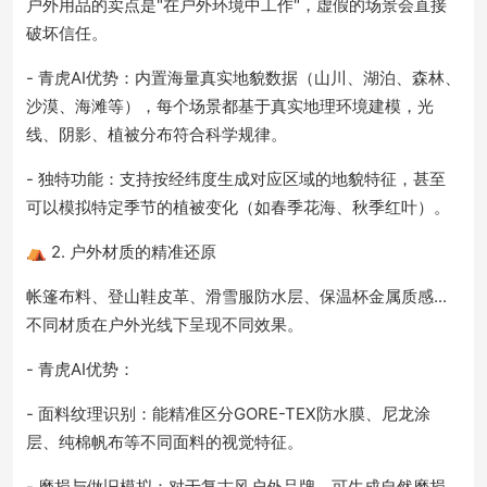
户外用品的卖点是"在户外环境中工作"，虚假的场景会直接
破坏信任。
- 青虎AI优势：内置海量真实地貌数据（山川、湖泊、森林、
沙漠、海滩等），每个场景都基于真实地理环境建模，光
线、阴影、植被分布符合科学规律。
- 独特功能：支持按经纬度生成对应区域的地貌特征，甚至
可以模拟特定季节的植被变化（如春季花海、秋季红叶）。
⛺ 2. 户外材质的精准还原
帐篷布料、登山鞋皮革、滑雪服防水层、保温杯金属质感...
不同材质在户外光线下呈现不同效果。
- 青虎AI优势：
- 面料纹理识别：能精准区分GORE-TEX防水膜、尼龙涂
层、纯棉帆布等不同面料的视觉特征。
- 磨损与做旧模拟：对于复古风户外品牌，可生成自然磨损