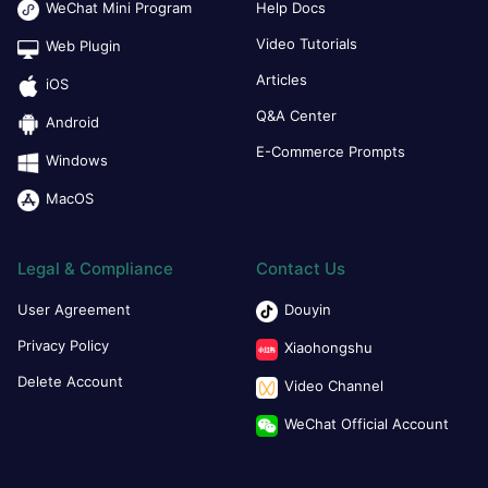
WeChat Mini Program
Help Docs
Video Tutorials
Web Plugin
Articles
iOS
Q&A Center
Android
E-Commerce Prompts
Windows
MacOS
Legal & Compliance
Contact Us
User Agreement
Douyin
Privacy Policy
Xiaohongshu
Delete Account
Video Channel
WeChat Official Account