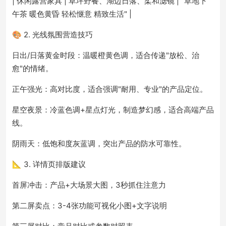
| 休闲露营家具 | 草坪野餐、湖边日落、柔和滤镜 | "草地下
午茶 暖色黄昏 轻松惬意 精致生活" |
🎨 2. 光线氛围营造技巧
日出/日落黄金时段：温暖橙黄色调，适合传递"放松、治
愈"的情绪。
正午强光：高对比度，适合强调"耐用、专业"的产品定位。
星空夜景：冷蓝色调+星点灯光，制造梦幻感，适合高端产品
线。
阴雨天：低饱和度灰蓝调，突出产品的防水可靠性。
📐 3. 详情页排版建议
首屏冲击：产品+大场景大图，3秒抓住注意力
第二屏卖点：3-4张功能可视化小图+文字说明