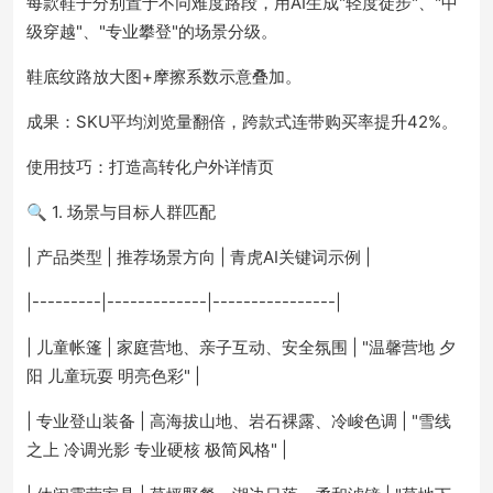
每款鞋子分别置于不同难度路段，用AI生成"轻度徒步"、"中
级穿越"、"专业攀登"的场景分级。
鞋底纹路放大图+摩擦系数示意叠加。
成果：SKU平均浏览量翻倍，跨款式连带购买率提升42%。
使用技巧：打造高转化户外详情页
🔍 1. 场景与目标人群匹配
| 产品类型 | 推荐场景方向 | 青虎AI关键词示例 |
|---------|-------------|----------------|
| 儿童帐篷 | 家庭营地、亲子互动、安全氛围 | "温馨营地 夕
阳 儿童玩耍 明亮色彩" |
| 专业登山装备 | 高海拔山地、岩石裸露、冷峻色调 | "雪线
之上 冷调光影 专业硬核 极简风格" |