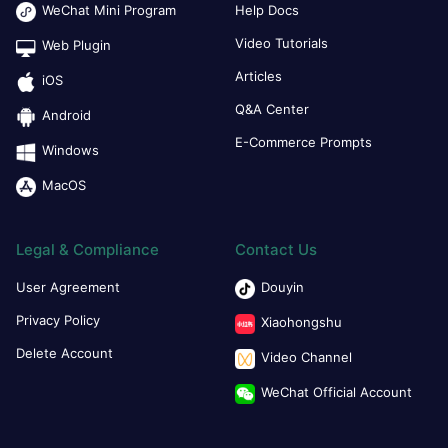
WeChat Mini Program
Help Docs
Video Tutorials
Web Plugin
Articles
iOS
Q&A Center
Android
E-Commerce Prompts
Windows
MacOS
Legal & Compliance
Contact Us
User Agreement
Douyin
Privacy Policy
Xiaohongshu
Delete Account
Video Channel
WeChat Official Account