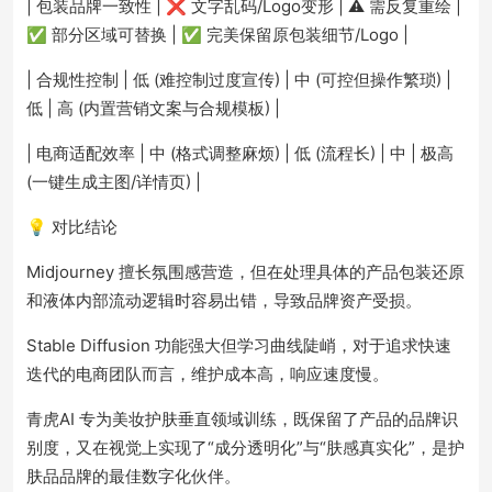
| 包装品牌一致性 | ❌ 文字乱码/Logo变形 | ⚠️ 需反复重绘 |
✅ 部分区域可替换 | ✅ 完美保留原包装细节/Logo |
| 合规性控制 | 低 (难控制过度宣传) | 中 (可控但操作繁琐) |
低 | 高 (内置营销文案与合规模板) |
| 电商适配效率 | 中 (格式调整麻烦) | 低 (流程长) | 中 | 极高
(一键生成主图/详情页) |
💡 对比结论
Midjourney 擅长氛围感营造，但在处理具体的产品包装还原
和液体内部流动逻辑时容易出错，导致品牌资产受损。
Stable Diffusion 功能强大但学习曲线陡峭，对于追求快速
迭代的电商团队而言，维护成本高，响应速度慢。
青虎AI 专为美妆护肤垂直领域训练，既保留了产品的品牌识
别度，又在视觉上实现了“成分透明化”与“肤感真实化”，是护
肤品品牌的最佳数字化伙伴。