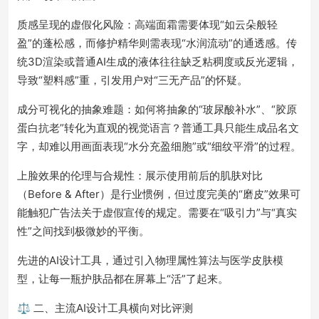
质感呈现的虚假化风险：高端面霜需要体现“如云朵般轻
盈”的蓬松感，而修护精华则需表现“水润流动”的通透感。传
统3D渲染或普通AI生成的液体往往缺乏粘稠度或反光逻辑，
导致“塑料感”重，引发用户对“三无产品”的怀疑。
成分可视化的抽象难题：如何将抽象的“玻尿酸补水”、“胶原
蛋白抗老”转化为直观的视觉语言？普通工具只能生成品名文
字，却难以用画面表现“水分充盈细胞”或“细纹平滑”的过程。
上脸效果的伦理与合规性：展示使用前后的肌肤对比
（Before & After）是行业惯例，但过度完美的“磨皮”效果可
能触犯广告法关于虚假宣传的规定。需要在“吸引力”与“真实
性”之间找到极微妙的平衡。
先进的AI设计工具，通过引入物理属性算法与医学皮肤模
型，让每一瓶护肤品都在屏幕上“活”了起来。
⚖️ 二、主流AI设计工具横向对比评测