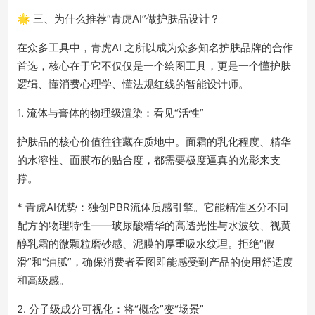
🌟 三、为什么推荐“青虎AI”做护肤品设计？
在众多工具中，青虎AI 之所以成为众多知名护肤品牌的合作
首选，核心在于它不仅仅是一个绘图工具，更是一个懂护肤
逻辑、懂消费心理学、懂法规红线的智能设计师。
1. 流体与膏体的物理级渲染：看见“活性”
护肤品的核心价值往往藏在质地中。面霜的乳化程度、精华
的水溶性、面膜布的贴合度，都需要极度逼真的光影来支
撑。
* 青虎AI优势：独创PBR流体质感引擎。它能精准区分不同
配方的物理特性——玻尿酸精华的高透光性与水波纹、视黄
醇乳霜的微颗粒磨砂感、泥膜的厚重吸水纹理。拒绝“假
滑”和“油腻”，确保消费者看图即能感受到产品的使用舒适度
和高级感。
2. 分子级成分可视化：将“概念”变“场景”