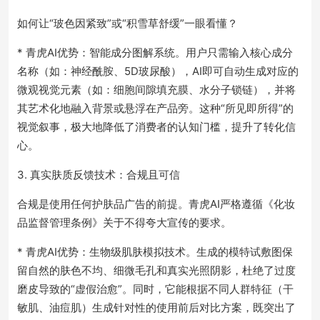
如何让“玻色因紧致”或“积雪草舒缓”一眼看懂？
* 青虎AI优势：智能成分图解系统。用户只需输入核心成分
名称（如：神经酰胺、5D玻尿酸），AI即可自动生成对应的
微观视觉元素（如：细胞间隙填充膜、水分子锁链），并将
其艺术化地融入背景或悬浮在产品旁。这种“所见即所得”的
视觉叙事，极大地降低了消费者的认知门槛，提升了转化信
心。
3. 真实肤质反馈技术：合规且可信
合规是使用任何护肤品广告的前提。青虎AI严格遵循《化妆
品监督管理条例》关于不得夸大宣传的要求。
* 青虎AI优势：生物级肌肤模拟技术。生成的模特试敷图保
留自然的肤色不均、细微毛孔和真实光照阴影，杜绝了过度
磨皮导致的“虚假治愈”。同时，它能根据不同人群特征（干
敏肌、油痘肌）生成针对性的使用前后对比方案，既突出了