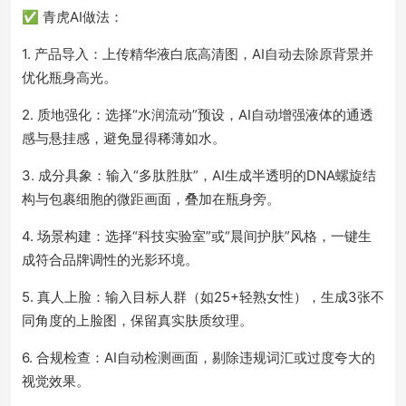
✅ 青虎AI做法：
1. 产品导入：上传精华液白底高清图，AI自动去除原背景并
优化瓶身高光。
2. 质地强化：选择“水润流动”预设，AI自动增强液体的通透
感与悬挂感，避免显得稀薄如水。
3. 成分具象：输入“多肽胜肽”，AI生成半透明的DNA螺旋结
构与包裹细胞的微距画面，叠加在瓶身旁。
4. 场景构建：选择“科技实验室”或“晨间护肤”风格，一键生
成符合品牌调性的光影环境。
5. 真人上脸：输入目标人群（如25+轻熟女性），生成3张不
同角度的上脸图，保留真实肤质纹理。
6. 合规检查：AI自动检测画面，剔除违规词汇或过度夸大的
视觉效果。