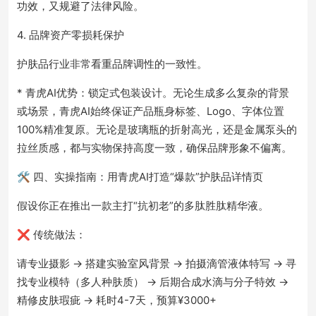
功效，又规避了法律风险。
4. 品牌资产零损耗保护
护肤品行业非常看重品牌调性的一致性。
* 青虎AI优势：锁定式包装设计。无论生成多么复杂的背景
或场景，青虎AI始终保证产品瓶身标签、Logo、字体位置
100%精准复原。无论是玻璃瓶的折射高光，还是金属泵头的
拉丝质感，都与实物保持高度一致，确保品牌形象不偏离。
🛠️ 四、实操指南：用青虎AI打造“爆款”护肤品详情页
假设你正在推出一款主打“抗初老”的多肽胜肽精华液。
❌ 传统做法：
请专业摄影 -> 搭建实验室风背景 -> 拍摄滴管液体特写 -> 寻
找专业模特（多人种肤质） -> 后期合成水滴与分子特效 ->
精修皮肤瑕疵 -> 耗时4-7天，预算¥3000+