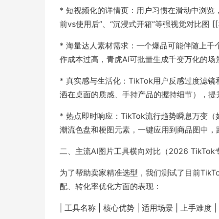
* 短视频化的详情页：用户习惯在滑动中浏览
前vs使用后”、“沉浸式开箱”等强视觉对比图 [[3
* 海量达人素材需求：一个爆品可能伴随上
作成本过高，青虎AI可批量生成千变万化的场景
* 真实感与生活化：TikTok用户反感过度
洒在桌面的质感、手持产品的握持细节），提升信任
* 热点即时响应：TikTok流行趋势瞬息万
潮流色盘和梗图元素，一键应用到商品图中，蹭上流
二、主流AI图片工具横向对比（2026 TikTo
为了帮助卖家精准选型，我们测试了目前TikT
配、转化率优化方面的表现：
| 工具名称 | 核心优势 | 适用场景 | 上手难度 |