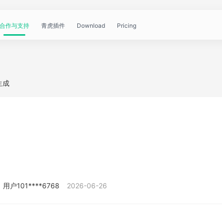
合作与支持
青虎插件
Download
Pricing
青
帮
视
文
问
WorkBuddy
OpenClaw
青
图生成
虎
助
频
章
答
虎
公
文
教
资
中
API
开
档
程
讯
心
课
用户101****6768
2026-06-26