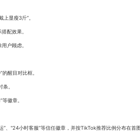
戴上显瘦3斤”。
示搭配效果。
除用户顾虑。
99”的醒目对比框。
时条。
1”等徽章。
”、"24小时客服”等信任徽章，并按TikTok推荐比例分布在首