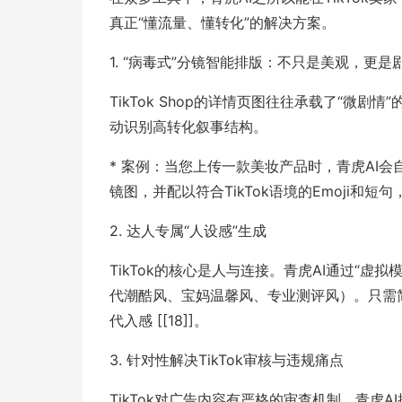
真正“懂流量、懂转化”的解决方案。
1. “病毒式”分镜智能排版：不只是美观，更是
TikTok Shop的详情页图往往承载了“微
动识别高转化叙事结构。
* 案例：当您上传一款美妆产品时，青虎AI会自动
镜图，并配以符合TikTok语境的Emoji和短句
2. 达人专属“人设感”生成
TikTok的核心是人与连接。青虎AI通过“
代潮酷风、宝妈温馨风、专业测评风）。只需
代入感 [[18]]。
3. 针对性解决TikTok审核与违规痛点
TikTok对广告内容有严格的审查机制。青虎