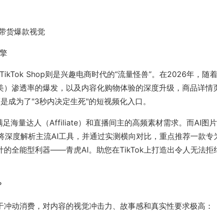
式”带货爆款视觉
引擎
ikTok Shop则是兴趣电商时代的“流量怪兽”。在2026年，随
亚、欧美）渗透率的爆发，以及内容化购物体验的深度升级，商品详情
，而是成为了"3秒内决定生死"的短视频化入口。
海量达人（Affiliate）和直播间主的高频素材需求。而AI图
将深度解析主流AI工具，并通过实测横向对比，重点推荐一款专
设计的全能型利器——青虎AI。助您在TikTok上打造出令人无法拒
？
更倾向于冲动消费，对内容的视觉冲击力、故事感和真实性要求极高：