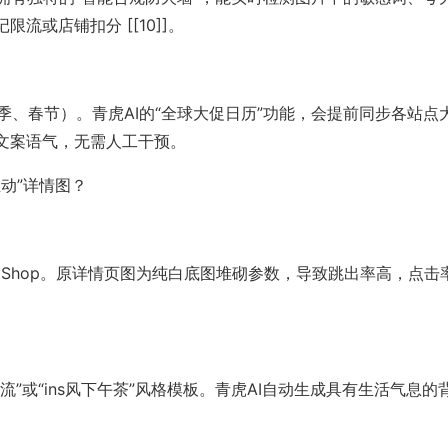
或店铺扣分 [[10]]。
校季、春节）。青虎AI的“全球大促日历”功能，会提前同步各站点
文案语气，无需人工干预。
互动”详情图？
k Shop。原详情页图为纯白底图堆砌参数，导致跳出率高，点击
”或“ins风下午茶”风格模板。青虎AI自动生成具有生活气息的