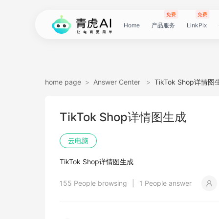
免费
免费
Home
产品服务
LinkPix
LinkPix
AI
AI
AI
主
AI
AI
短
Agent
带
图
电
电
达
亚
青
60
主
详
广
广
电
Tiktok
指
电
爆
主
详
营
POD
POD
爆
Shopee
国
货
角
模
详
社
印
视
视
女
抖
国
抖
视
批
直
印
视
工
双
小
跨
白
电
印
视
视
灵
模
SoClaw
跨
翻
视
链
电
真
视
本
电
短
视
链
图
视
图
home page
>
Answer Center
>
TikTok Shop详情
图
图
应
图
图
图
视
货
片
商
商
人
马
虎
秒
图
情
告
告
影
选
纹
商
款
图
情
销
素
素
款
选
内
叮
色
特
情
媒
花
频
频
装
音
内
掌
频
量
通
花
频
具
人
红
境
底
商
花
频
频
感
特
境
译
频
接
商
人
频
地
商
剧
频
接
片
频
片
生
TikTok Shop详情图生成
生
用
视
像
像
频
短
翻
详
详
数
逊
云
商
套
图
素
素
质
品
浏
运
视
复
图
视
材
材
视
品
电
咚
替
换
图
图
提
翻
翻
开
视
电
柜
分
换
车
裂
语
爆
书
电
图
投
贴
字
去
图
电
口
去
分
云
同
画
视
云
出
裁
提
压
提
加
云电脑
视
视
频
生
生
数
视
译
情
情
据
选
电
品
图
长
材
材
感
览
营
频
刻
套
频
频
商-
换
衣
复
文
取
译
译
门
频
商-
镜
品
投
变
言
款
视
商-
流
合
幕
水
去
商-
型
字
析
号
声
质
频
手
海
剪
取
缩
取
水
TikTok Shop详情图生成
频
频
成
成
据
频
图
图
引
品
脑
广
图
TVC
器
复
图
素
模
广
刻
广
换
数
北
生
流
翻
带
频
俄
素
翻
印
AI
美
匹
幕
视
翻
提
分
机
翻
音
音
印
155 People browsing
|
1 People answer
引
擎
告
广
刻
材
仿
州
告
装
据
京
成
素
译
货
数
罗
材
译
感
国
配
频
译
升
析
译
频
频