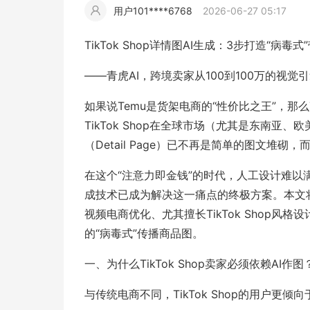
用户101****6768
2026-06-27 05:17
擎
告
(童
爆
追
材
视
据
斯
超
TikTok Shop详情图AI生成：3步打造“病毒
大
装)
款
踪
频
追
写
——青虎AI，跨境卖家从100到100万的视觉
片
仿
如果说Temu是货架电商的“性价比之王”，那么T
模
踪
实
TikTok Shop在全球市场（尤其是东南
（Detail Page）已不再是简单的图文堆砌
拍
仿
在这个“注意力即金钱”的时代，人工设计难以满足
成技术已成为解决这一痛点的终极方案。本文
视频电商优化、尤其擅长TikTok Shop风格
的“病毒式”传播商品图。
一、为什么TikTok Shop卖家必须依赖AI作图
与传统电商不同，TikTok Shop的用户