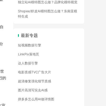
独立站AI模特图怎么做？品牌化模特视觉
Shopee/虾皮AI模特图怎么做？东南亚模
特生成
类自
最新专题
分
短视频数据引擎
LinkPix落地页
达人数据引擎
Z世
电影质感TVC广告大片
烈的
超清修复强化细节质感
图片高清写实去AI感
拼多多怎么用AI做详情图
大宣