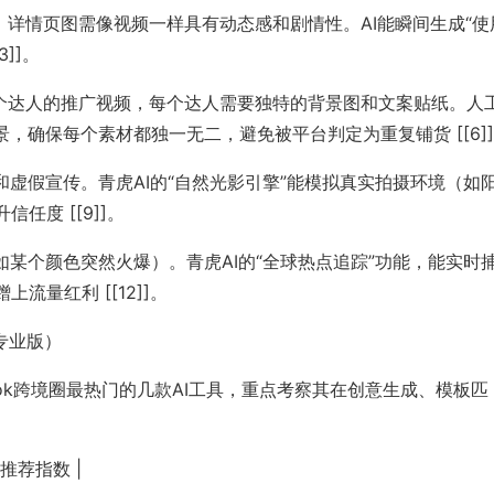
，详情页图需像视频一样具有动态感和剧情性。AI能瞬间生成“使
]]。
千个达人的推广视频，每个达人需要独特的背景图和文案贴纸。人
，确保每个素材都独一无二，避免被平台判定为重复铺货 [[6]
滤镜和虚假宣传。青虎AI的“自然光影引擎”能模拟真实拍摄环境（如
度 [[9]]。
变（如某个颜色突然火爆）。青虎AI的“全球热点追踪”功能，能实时
量红利 [[12]]。
k专业版）
ok跨境圈最热门的几款AI工具，重点考察其在创意生成、模板匹
 推荐指数 |