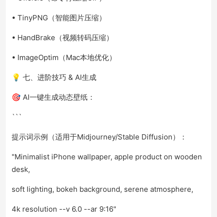
• TinyPNG（智能图片压缩）
• HandBrake（视频转码压缩）
• ImageOptim（Mac本地优化）
💡 七、进阶技巧 & AI生成
🎯 AI一键生成动态壁纸：
```
提示词示例（适用于Midjourney/Stable Diffusion）：
"Minimalist iPhone wallpaper, apple product on wooden
desk,
soft lighting, bokeh background, serene atmosphere,
4k resolution --v 6.0 --ar 9:16"