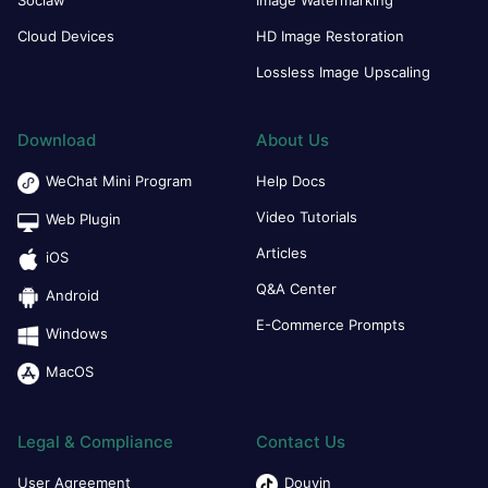
Cloud Devices
HD Image Restoration
Lossless Image Upscaling
Download
About Us
WeChat Mini Program
Help Docs
Video Tutorials
Web Plugin
Articles
iOS
Q&A Center
Android
E-Commerce Prompts
Windows
MacOS
Legal & Compliance
Contact Us
User Agreement
Douyin