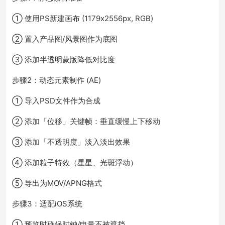
① 使用PS新建画布 (1179x2556px, RGB)
② 置入产品图/风景图作为底图
③ 添加半透明蒙版降低对比度
步骤2：动态元素制作 (AE)
① 导入PSD文件作为合成
② 添加「位移」关键帧：垂直缓慢上下移动
③ 添加「不透明度」淡入淡出效果
④ 添加粒子特效（星星、光斑浮动）
⑤ 导出为MOV/APNG格式
步骤3：适配iOS系统
① 预览时确保时钟/电量不被遮挡