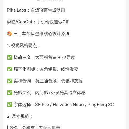
Pika Labs：自然语言生成动画
剪映/CapCut：手机端快速做GIF
🎨 三、苹果风壁纸核心设计原则
1. 视觉风格要点：
✅ 极简主义：大面积留白 + 少元素
✅ 扁平化图标：圆角矩形、线性渐变
✅ 柔和色调：莫兰迪色系、低饱和灰蓝
✅ 光影层次：内阴影+外发光营造立体感
✅ 字体选择：SF Pro / Helvetica Neue / PingFang SC
2. 尺寸规范：
| 设备 | 分辨率 | 安全区提示 |