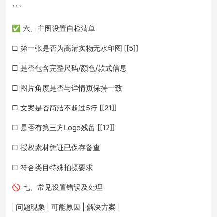
```
✅ 六、主图设置自检清单
□ 第一张是否为高清实物无水印图 [[5]]
□ 是否包含完整尺码/颜色/款式信息
□ 图片角度是否与详情页保持一致
□ 文案是否简洁不超过5行 [[21]]
□ 是否有第三方Logo残留 [[12]]
□ 授权素材凭证已保存备查
□ 符合类目特殊拍摄要求
🚫 七、常见设置错误及处理
| 问题现象 | 可能原因 | 解决方案 |