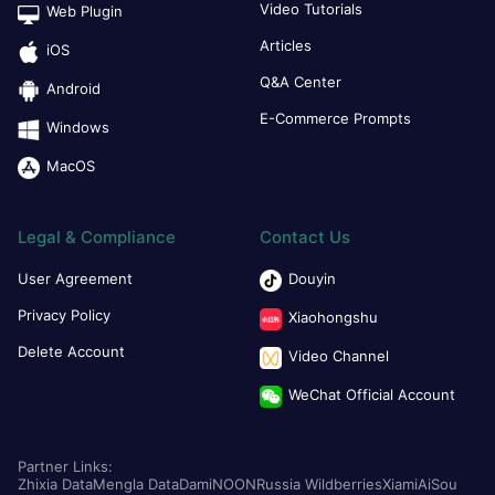
Video Tutorials
Web Plugin
Articles
iOS
Q&A Center
Android
E-Commerce Prompts
Windows
MacOS
Legal & Compliance
Contact Us
User Agreement
Douyin
Privacy Policy
Xiaohongshu
Delete Account
Video Channel
WeChat Official Account
Partner Links:
Zhixia Data
Mengla Data
Dami
NOON
Russia Wildberries
Xiami
AiSou