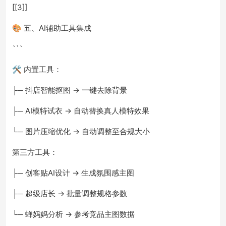
[[3]]
🎨 五、AI辅助工具集成
```
🛠️ 内置工具：
├─ 抖店智能抠图 → 一键去除背景
├─ AI模特试衣 → 自动替换真人模特效果
└─ 图片压缩优化 → 自动调整至合规大小
第三方工具：
├─ 创客贴AI设计 → 生成氛围感主图
├─ 超级店长 → 批量调整规格参数
└─ 蝉妈妈分析 → 参考竞品主图数据