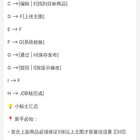
C -->|编辑 | E[找到目标商品]
D --> F[上传主图]
E --> F
F --> G[系统校验]
G -->|通过 | H[保存发布]
G -->|驳回 | I[按提示修改]
I --> F
H --> J[审核完成]
💡 小贴士汇总
📍 新手必知：
- 首次上架商品必须保证5张以上主图才获最佳流量 [[30]]