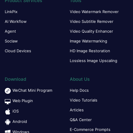
Product Services
Tools
LinkPix
Video Watermark Remover
AI Workflow
Video Subtitle Remover
Agent
Video Quality Enhancer
Soclaw
Image Watermarking
Cloud Devices
HD Image Restoration
Lossless Image Upscaling
Download
About Us
WeChat Mini Program
Help Docs
Video Tutorials
Web Plugin
Articles
iOS
Q&A Center
Android
E-Commerce Prompts
Windows