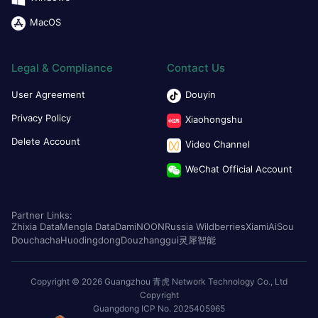
MacOS
Legal & Compliance
Contact Us
User Agreement
Douyin
Privacy Policy
Xiaohongshu
Delete Account
Video Channel
WeChat Official Account
Partner Links:
Zhixia Data
Mengla Data
Dami
NOON
Russia Wildberries
Xiami
AiSou
Douchacha
Huodingdong
Douzhanggui
灵犀智能
Copyright © 2026 Guangzhou 青虎 Network Technology Co., Ltd
Copyright
Guangdong ICP No. 2025405965