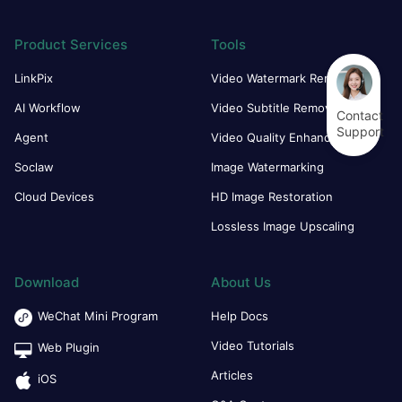
Product Services
Tools
LinkPix
Video Watermark Remover
AI Workflow
Video Subtitle Remover
Contact
Support
Agent
Video Quality Enhancer
Soclaw
Image Watermarking
Cloud Devices
HD Image Restoration
Lossless Image Upscaling
Download
About Us
WeChat Mini Program
Help Docs
Video Tutorials
Web Plugin
Articles
iOS