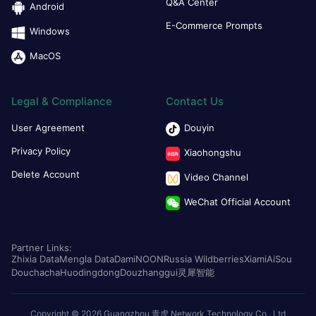
Q&A Center
Android
E-Commerce Prompts
Windows
MacOS
Legal & Compliance
Contact Us
User Agreement
Douyin
Privacy Policy
Xiaohongshu
Delete Account
Video Channel
WeChat Official Account
Partner Links:
Zhixia Data
Mengla Data
Dami
NOON
Russia Wildberries
Xiami
AiSou
Douchacha
Huodingdong
Douzhanggui
灵犀智能
Copyright © 2026 Guangzhou 青虎 Network Technology Co., Ltd