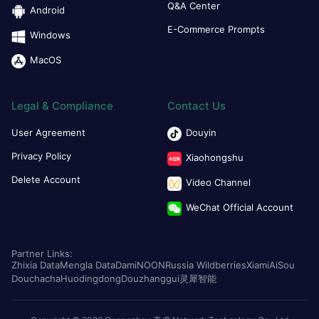
Q&A Center
Android
E-Commerce Prompts
Windows
MacOS
Legal & Compliance
Contact Us
User Agreement
Douyin
Privacy Policy
Xiaohongshu
Delete Account
Video Channel
WeChat Official Account
Partner Links:
Zhixia Data
Mengla Data
Dami
NOON
Russia Wildberries
Xiami
AiSou
Douchacha
Huodingdong
Douzhanggui
灵犀智能