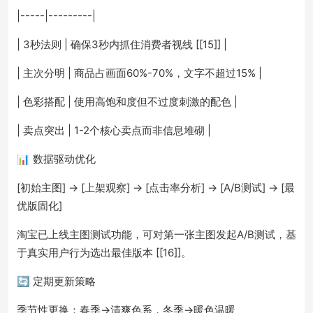
|-----|---------|
| 3秒法则 | 确保3秒内抓住消费者视线 [[15]] |
| 主次分明 | 商品占画面60%-70%，文字不超过15% |
| 色彩搭配 | 使用高饱和度但不过度刺激的配色 |
| 卖点突出 | 1-2个核心卖点而非信息堆砌 |
📊 数据驱动优化
[初始主图] → [上架观察] → [点击率分析] → [A/B测试] → [最
优版固化]
淘宝已上线主图测试功能，可对第一张主图发起A/B测试，基
于真实用户行为选出最佳版本 [[16]]。
🔄 定期更新策略
季节性更换：春季→清爽色系，冬季→暖色温暖