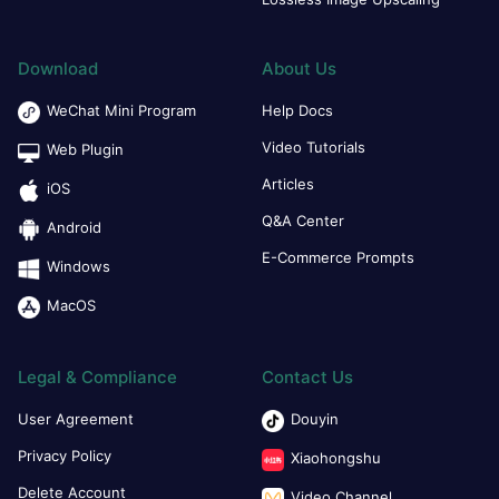
Download
About Us
WeChat Mini Program
Help Docs
Video Tutorials
Web Plugin
Articles
iOS
Q&A Center
Android
E-Commerce Prompts
Windows
MacOS
Legal & Compliance
Contact Us
User Agreement
Douyin
Privacy Policy
Xiaohongshu
Delete Account
Video Channel