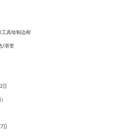
 矩形工具绘制边框
色/渐变
]]
图）
]]