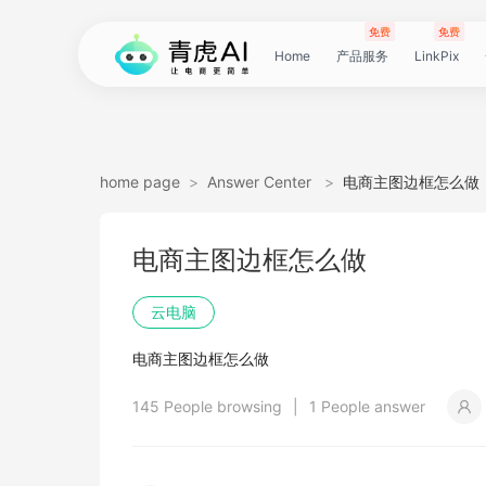
免费
免费
Home
产品服务
LinkPix
LinkPix
AI
AI
AI
主
AI
AI
短
Agent
带
图
电
电
达
亚
青
60
主
详
广
广
电
Tiktok
指
电
爆
主
详
营
POD
POD
爆
Shopee
国
货
角
模
详
社
印
视
视
女
抖
国
抖
视
批
直
印
视
工
双
小
跨
白
电
印
视
视
灵
模
SoClaw
跨
翻
视
链
电
真
视
本
电
短
视
链
图
视
图
home page
>
Answer Center
>
电商主图边框怎么做
图
图
应
图
图
图
视
货
片
商
商
人
马
虎
秒
图
情
告
告
影
选
纹
商
款
图
情
销
素
素
款
选
内
叮
色
特
情
媒
花
频
频
装
音
内
掌
频
量
通
花
频
具
人
红
境
底
商
花
频
频
感
特
境
译
频
接
商
人
频
地
商
剧
频
接
片
频
片
生
电商主图边框怎么做
生
用
视
像
像
频
短
翻
详
详
数
逊
云
商
套
图
素
素
质
品
浏
运
视
复
图
视
材
材
视
品
电
咚
替
换
图
图
提
翻
翻
开
视
电
柜
分
换
车
裂
语
爆
书
电
图
投
贴
字
去
图
电
口
去
分
云
同
画
视
云
出
裁
提
压
提
加
云电脑
视
视
频
生
生
数
视
译
情
情
据
选
电
品
图
长
材
材
感
览
营
频
刻
套
频
频
商-
换
衣
复
文
取
译
译
门
频
商-
镜
品
投
变
言
款
视
商-
流
合
幕
水
去
商-
型
字
析
号
声
质
频
手
海
剪
取
缩
取
水
电商主图边框怎么做
频
频
成
成
据
频
图
图
引
品
脑
广
图
TVC
器
复
图
素
模
广
刻
广
换
数
北
生
流
翻
带
频
俄
素
翻
印
AI
美
匹
幕
视
翻
提
分
机
翻
音
音
印
145 People browsing
|
1 People answer
引
擎
告
广
刻
材
仿
州
告
装
据
京
成
素
译
货
数
罗
材
译
感
国
配
频
译
升
析
译
频
频