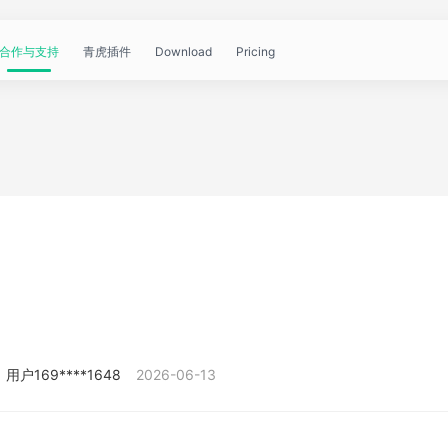
合作与支持
青虎插件
Download
Pricing
青
帮
视
文
问
WorkBuddy
OpenClaw
青
虎
助
频
章
答
虎
公
文
教
资
中
API
开
档
程
讯
心
课
用户169****1648
2026-06-13