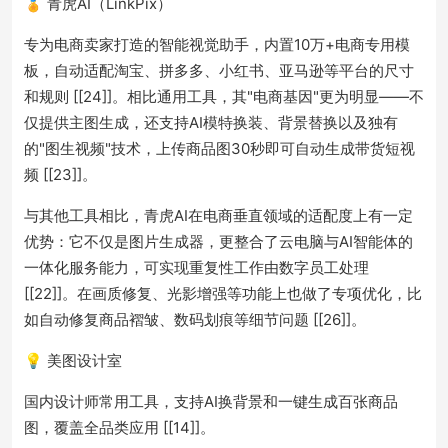
🏅 青虎AI（LinkPix）
专为电商卖家打造的智能视觉助手，内置10万+电商专用模
板，自动适配淘宝、拼多多、小红书、亚马逊等平台的尺寸
和规则 [[24]]。相比通用工具，其"电商基因"更为明显——不
仅提供主图生成，还支持AI模特换装、背景替换以及独有
的"图生视频"技术，上传商品图30秒即可自动生成带货短视
频 [[23]]。
与其他工具相比，青虎AI在电商垂直领域的适配度上有一定
优势：它不仅是图片生成器，更整合了云电脑与AI智能体的
一体化服务能力，可实现重复性工作由数字员工处理
[[22]]。在画质修复、光影增强等功能上也做了专项优化，比
如自动修复商品褶皱、数码划痕等细节问题 [[26]]。
💡 美图设计室
国内设计师常用工具，支持AI换背景和一键生成百张商品
图，覆盖全品类应用 [[14]]。