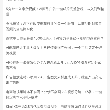
5分钟一条带货视频！AI商品广告一键成片完整教程，从入门到精
通
央视报道：AI正在改变电商行业的每一个环节！从商品图到带货
视频的全链路AI化
微软单日市值暴涨4500亿美元！AI算力革命如何影响电商卖家？
AI电商设计工具大爆发！从详情页到广告图，一个工具搞定全链
路视觉
AI模特图一眼假怎么办？AI去AI感工具，让AI模特图真实到买家
看不出
广告投放素材不够用？AI广告图文素材生成工具，批量产出高点
击广告图
电商短视频脚本不会写？分镜不会画？AI视频分镜生成器，一键
搞定脚本+分镜+成片
Kimi K3开源2.8万亿参数引爆AI圈！电商卖家如何抓住这波AI红