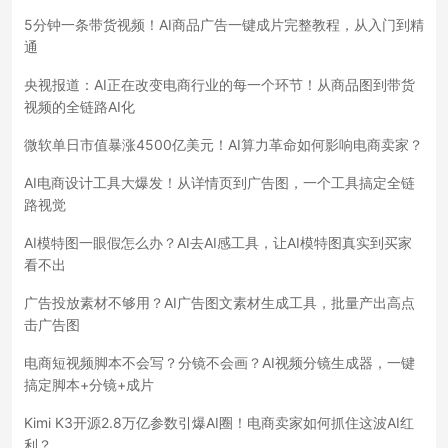
5分钟一条带货视频！AI商品广告一键成片完整教程，从入门到精
通
央视报道：AI正在改变电商行业的每一个环节！从商品图到带货
视频的全链路AI化
微软单日市值暴涨4500亿美元！AI算力革命如何影响电商卖家？
AI电商设计工具大爆发！从详情页到广告图，一个工具搞定全链
路视觉
AI模特图一眼假怎么办？AI去AI感工具，让AI模特图真实到买家
看不出
广告投放素材不够用？AI广告图文素材生成工具，批量产出高点
击广告图
电商短视频脚本不会写？分镜不会画？AI视频分镜生成器，一键
搞定脚本+分镜+成片
Kimi K3开源2.8万亿参数引爆AI圈！电商卖家如何抓住这波AI红
利？