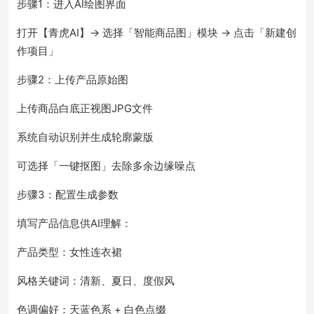
步骤1：进入AI绘图界面
打开【青虎AI】→ 选择「智能商品图」模块 → 点击「新建创
作项目」
步骤2：上传产品原始图
上传商品白底正视图JPG文件
系统自动识别并生成轮廓蒙版
可选择「一键抠图」去除多余边缘噪点
步骤3：配置生成参数
填写产品信息供AI理解：
产品类型：女性连衣裙
风格关键词：清新、夏日、度假风
色调偏好：天蓝色系 + 白色点缀