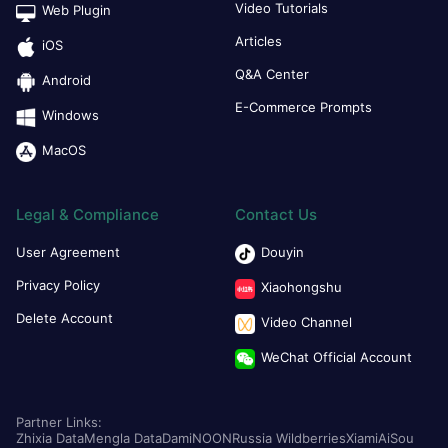
Video Tutorials
Web Plugin
Articles
iOS
Q&A Center
Android
E-Commerce Prompts
Windows
MacOS
Legal & Compliance
Contact Us
User Agreement
Douyin
Privacy Policy
Xiaohongshu
Delete Account
Video Channel
WeChat Official Account
Partner Links:
Zhixia Data
Mengla Data
Dami
NOON
Russia Wildberries
Xiami
AiSou