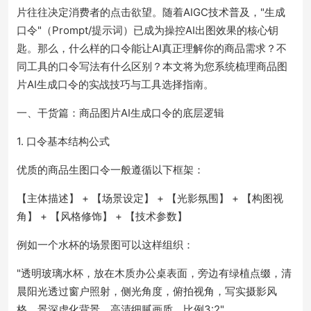
片往往决定消费者的点击欲望。随着AIGC技术普及，"生成
口令"（Prompt/提示词）已成为操控AI出图效果的核心钥
匙。那么，什么样的口令能让AI真正理解你的商品需求？不
同工具的口令写法有什么区别？本文将为您系统梳理商品图
片AI生成口令的实战技巧与工具选择指南。
一、干货篇：商品图片AI生成口令的底层逻辑
1. 口令基本结构公式
优质的商品生图口令一般遵循以下框架：
【主体描述】 + 【场景设定】 + 【光影氛围】 + 【构图视
角】 + 【风格修饰】 + 【技术参数】
例如一个水杯的场景图可以这样组织：
"透明玻璃水杯，放在木质办公桌表面，旁边有绿植点缀，清
晨阳光透过窗户照射，侧光角度，俯拍视角，写实摄影风
格，景深虚化背景，高清细腻画质，比例3:2"