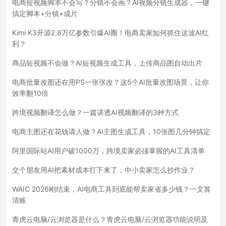
电商短视频脚本不会写？分镜不会画？AI视频分镜生成器，一键
搞定脚本+分镜+成片
Kimi K3开源2.8万亿参数引爆AI圈！电商卖家如何抓住这波AI红
利？
商品短视频不会做？AI短视频生成工具，上传商品图自动出片
电商批量改图还在用PS一张张改？这5个AI批量改图场景，让你
效率翻10倍
跨境视频翻译怎么做？一篇讲透AI视频翻译的3种方式
电商主图还在花钱请人做？AI主图生成工具，10张图几分钟搞定
阿里国际站AI用户破1000万，跨境卖家必须掌握的AI工具清单
交个朋友用AI把素材成本打下来了，中小卖家怎么抄作业？
WAIC 2026刚结束，AI电商工具到底能帮卖家省多少钱？一文算
清账
青虎云电脑/云浏览器是什么？青虎云电脑/云浏览器功能说明及