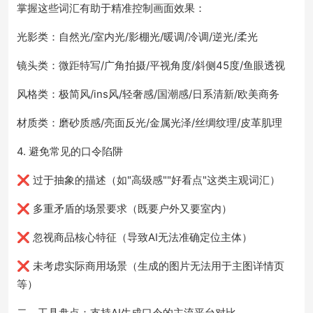
掌握这些词汇有助于精准控制画面效果：
光影类：自然光/室内光/影棚光/暖调/冷调/逆光/柔光
镜头类：微距特写/广角拍摄/平视角度/斜侧45度/鱼眼透视
风格类：极简风/ins风/轻奢感/国潮感/日系清新/欧美商务
材质类：磨砂质感/亮面反光/金属光泽/丝绸纹理/皮革肌理
4. 避免常见的口令陷阱
❌ 过于抽象的描述（如"高级感""好看点"这类主观词汇）
❌ 多重矛盾的场景要求（既要户外又要室内）
❌ 忽视商品核心特征（导致AI无法准确定位主体）
❌ 未考虑实际商用场景（生成的图片无法用于主图详情页
等）
二、工具盘点：支持AI生成口令的主流平台对比