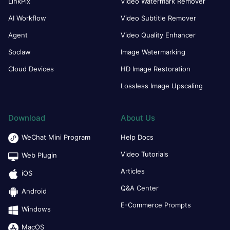
LinkPix
Video Watermark Remover
AI Workflow
Video Subtitle Remover
Agent
Video Quality Enhancer
Soclaw
Image Watermarking
Cloud Devices
HD Image Restoration
Lossless Image Upscaling
Download
About Us
WeChat Mini Program
Help Docs
Video Tutorials
Web Plugin
Articles
iOS
Q&A Center
Android
E-Commerce Prompts
Windows
MacOS