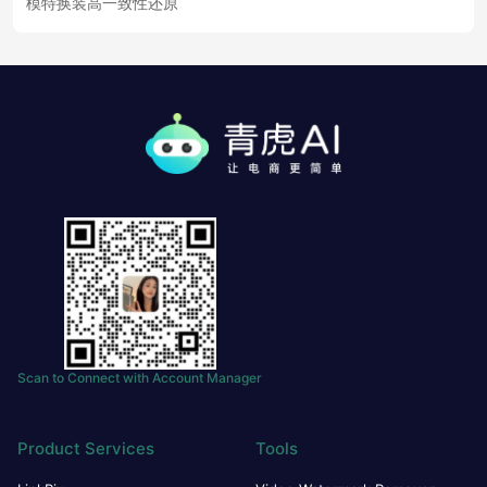
模特换装高一致性还原
Scan to Connect with Account Manager
Product Services
Tools