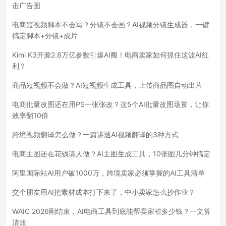
击广告图
电商短视频脚本不会写？分镜不会画？AI视频分镜生成器，一键
搞定脚本+分镜+成片
Kimi K3开源2.8万亿参数引爆AI圈！电商卖家如何抓住这波AI红
利？
商品短视频不会做？AI短视频生成工具，上传商品图自动出片
电商批量改图还在用PS一张张改？这5个AI批量改图场景，让你
效率翻10倍
跨境视频翻译怎么做？一篇讲透AI视频翻译的3种方式
电商主图还在花钱请人做？AI主图生成工具，10张图几分钟搞定
阿里国际站AI用户破1000万，跨境卖家必须掌握的AI工具清单
交个朋友用AI把素材成本打下来了，中小卖家怎么抄作业？
WAIC 2026刚结束，AI电商工具到底能帮卖家省多少钱？一文算
清账