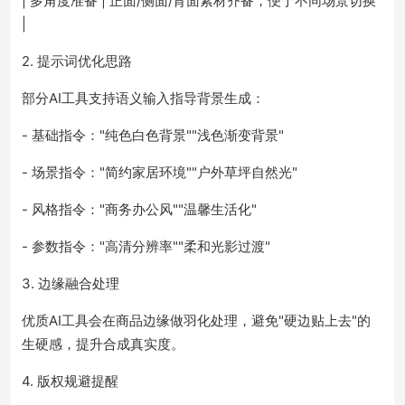
| 多角度准备 | 正面/侧面/背面素材齐备，便于不同场景切换
|
2. 提示词优化思路
部分AI工具支持语义输入指导背景生成：
- 基础指令："纯色白色背景""浅色渐变背景"
- 场景指令："简约家居环境""户外草坪自然光"
- 风格指令："商务办公风""温馨生活化"
- 参数指令："高清分辨率""柔和光影过渡"
3. 边缘融合处理
优质AI工具会在商品边缘做羽化处理，避免"硬边贴上去"的
生硬感，提升合成真实度。
4. 版权规避提醒