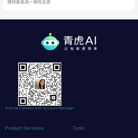
模特换装高一致性还原
Scan to Connect with Account Manager
Product Services
Tools