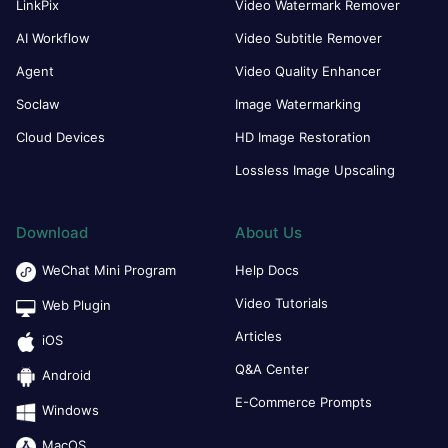
LinkPix
Video Watermark Remover
AI Workflow
Video Subtitle Remover
Agent
Video Quality Enhancer
Soclaw
Image Watermarking
Cloud Devices
HD Image Restoration
Lossless Image Upscaling
Download
About Us
WeChat Mini Program
Help Docs
Video Tutorials
Web Plugin
Articles
iOS
Q&A Center
Android
E-Commerce Prompts
Windows
MacOS