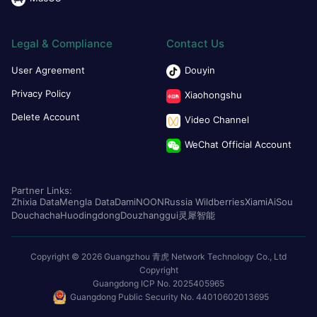
Legal & Compliance
Contact Us
User Agreement
Douyin
Privacy Policy
Xiaohongshu
Delete Account
Video Channel
WeChat Official Account
Partner Links:
Zhixia Data
Mengla Data
Dami
NOON
Russia Wildberries
Xiami
AiSou
Douchacha
Huodingdong
Douzhanggui
灵犀智能
Copyright © 2026 Guangzhou 青虎 Network Technology Co., Ltd
Copyright
Guangdong ICP No. 2025405965
Guangdong Public Security No. 44010602013695