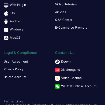
Video Tutorials
Web Plugin
Articles
iOS
Q&A Center
Android
E-Commerce Prompts
Windows
MacOS
Legal & Compliance
Contact Us
User Agreement
Douyin
Privacy Policy
Xiaohongshu
Delete Account
Video Channel
WeChat Official Account
Partner Links:
Zhixia Data
Mengla Data
Dami
NOON
Russia Wildberries
Xiami
AiSou