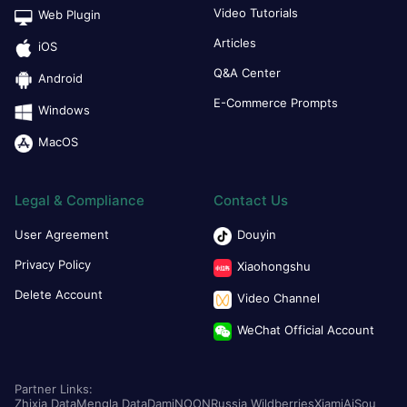
Video Tutorials
Web Plugin
Articles
iOS
Q&A Center
Android
E-Commerce Prompts
Windows
MacOS
Legal & Compliance
Contact Us
User Agreement
Douyin
Privacy Policy
Xiaohongshu
Delete Account
Video Channel
WeChat Official Account
Partner Links:
Zhixia Data
Mengla Data
Dami
NOON
Russia Wildberries
Xiami
AiSou