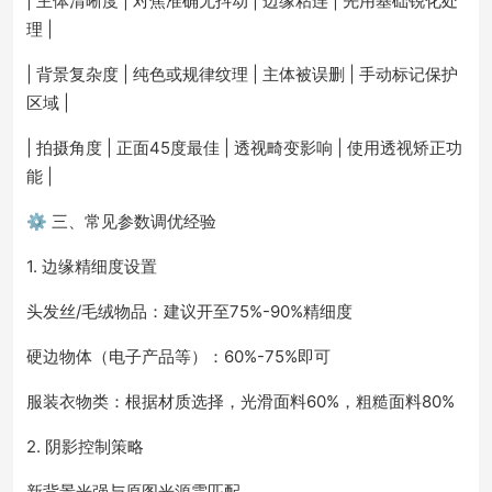
| 主体清晰度 | 对焦准确无抖动 | 边缘粘连 | 先用基础锐化处
理 |
| 背景复杂度 | 纯色或规律纹理 | 主体被误删 | 手动标记保护
区域 |
| 拍摄角度 | 正面45度最佳 | 透视畸变影响 | 使用透视矫正功
能 |
⚙️ 三、常见参数调优经验
1. 边缘精细度设置
头发丝/毛绒物品：建议开至75%-90%精细度
硬边物体（电子产品等）：60%-75%即可
服装衣物类：根据材质选择，光滑面料60%，粗糙面料80%
2. 阴影控制策略
新背景光强与原图光源需匹配