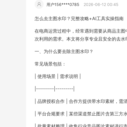
用户156****0785
2026-06-12 00:45
擎
告
(童
爆
追
材
视
据
斯
超
怎么去主图水印？完整攻略+AI工具实操指南
大
装)
款
踪
频
追
写
在电商运营过程中，经常遇到需要从商品主图
次利用的需求。本文将分享专业且安全的去水
片
仿
模
踪
实
一、为什么要去除主图水印？
拍
仿
常见场景包括：
| 使用场景 | 需求说明 |
|---------|---------|
| 品牌授权合作 | 合作方提供带水印素材，需
| 平台合规要求 | 某些渠道禁止图片含第三方水
| 批量素材整理 | 收集行业竞品图片素材进行