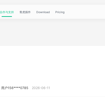
合作与支持
青虎插件
Download
Pricing
青
帮
视
文
问
WorkBuddy
OpenClaw
青
虎
助
频
章
答
虎
公
文
教
资
中
API
开
档
程
讯
心
课
用户156****0785
2026-06-11