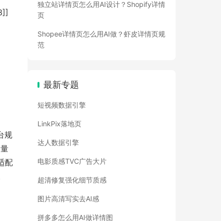
独立站详情页怎么用AI设计？Shopify详情
]]
页
Shopee详情页怎么用AI做？虾皮详情页规
范
最新专题
短视频数据引擎
LinkPix落地页
台规
达人数据引擎
大量
电影质感TVC广告大片
适配
。
超清修复强化细节质感
图片高清写实去AI感
拼多多怎么用AI做详情图