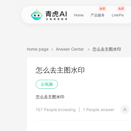
免费
免费
Home
产品服务
LinkPix
LinkPix
AI
AI
AI
主
AI
AI
短
Agent
带
图
电
电
达
亚
青
60
主
详
广
广
电
Tiktok
指
电
爆
主
详
营
POD
POD
爆
Shopee
国
货
角
模
详
社
印
视
视
女
抖
国
抖
视
批
直
印
视
工
双
小
跨
白
电
印
视
视
灵
模
SoClaw
跨
翻
视
链
电
真
视
本
电
短
视
链
图
视
图
home page
>
Answer Center
>
怎么去主图水印
图
图
应
图
图
图
视
货
片
商
商
人
马
虎
秒
图
情
告
告
影
选
纹
商
款
图
情
销
素
素
款
选
内
叮
色
特
情
媒
花
频
频
装
音
内
掌
频
量
通
花
频
具
人
红
境
底
商
花
频
频
感
特
境
译
频
接
商
人
频
地
商
剧
频
接
片
频
片
生
怎么去主图水印
生
用
视
像
像
频
短
翻
详
详
数
逊
云
商
套
图
素
素
质
品
浏
运
视
复
图
视
材
材
视
品
电
咚
替
换
图
图
提
翻
翻
开
视
电
柜
分
换
车
裂
语
爆
书
电
图
投
贴
字
去
图
电
口
去
分
云
同
画
视
云
出
裁
提
压
提
加
云电脑
视
视
频
生
生
数
视
译
情
情
据
选
电
品
图
长
材
材
感
览
营
频
刻
套
频
频
商-
换
衣
复
文
取
译
译
门
频
商-
镜
品
投
变
言
款
视
商-
流
合
幕
水
去
商-
型
字
析
号
声
质
频
手
海
剪
取
缩
取
水
怎么去主图水印
频
频
成
成
据
频
图
图
引
品
脑
广
图
TVC
器
复
图
素
模
广
刻
广
换
数
北
生
流
翻
带
频
俄
素
翻
印
AI
美
匹
幕
视
翻
提
分
机
翻
音
音
印
157 People browsing
|
1 People answer
引
擎
告
广
刻
材
仿
州
告
装
据
京
成
素
译
货
数
罗
材
译
感
国
配
频
译
升
析
译
频
频