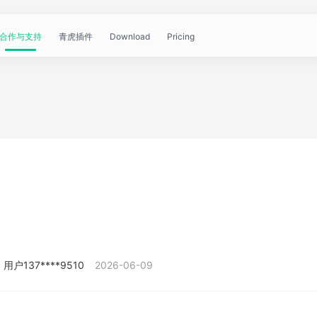
合作与支持
青虎插件
Download
Pricing
青
帮
视
文
问
WorkBuddy
OpenClaw
青
虎
助
频
章
答
虎
公
文
教
资
中
API
开
档
程
讯
心
课
用户137****9510
2026-06-09