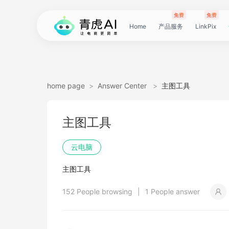
免费
免费
Home
产品服务
LinkPix
LinkPix
AI
AI
AI
主
AI
AI
短
Agent
带
图
电
电
达
亚
青
60
主
详
广
广
电
Tiktok
指
电
爆
主
详
营
POD
POD
爆
Shopee
国
货
角
模
详
社
印
视
视
女
抖
国
抖
视
批
直
印
视
工
双
小
跨
白
电
印
视
视
灵
模
SoClaw
跨
翻
视
链
电
真
视
本
电
短
视
链
图
视
图
home page
>
Answer Center
>
主图工具
图
图
应
图
图
图
视
货
片
商
商
人
马
虎
秒
图
情
告
告
影
选
纹
商
款
图
情
销
素
素
款
选
内
叮
色
特
情
媒
花
频
频
装
音
内
掌
频
量
通
花
频
具
人
红
境
底
商
花
频
频
感
特
境
译
频
接
商
人
频
地
商
剧
频
接
片
频
片
生
主图工具
生
用
视
像
像
频
短
翻
详
详
数
逊
云
商
套
图
素
素
质
品
浏
运
视
复
图
视
材
材
视
品
电
咚
替
换
图
图
提
翻
翻
开
视
电
柜
分
换
车
裂
语
爆
书
电
图
投
贴
字
去
图
电
口
去
分
云
同
画
视
云
出
裁
提
压
提
加
云电脑
视
视
频
生
生
数
视
译
情
情
据
选
电
品
图
长
材
材
感
览
营
频
刻
套
频
频
商-
换
衣
复
文
取
译
译
门
频
商-
镜
品
投
变
言
款
视
商-
流
合
幕
水
去
商-
型
字
析
号
声
质
频
手
海
剪
取
缩
取
水
主图工具
频
频
成
成
据
频
图
图
引
品
脑
广
图
TVC
器
复
图
素
模
广
刻
广
换
数
北
生
流
翻
带
频
俄
素
翻
印
AI
美
匹
幕
视
翻
提
分
机
翻
音
音
印
152 People browsing
|
1 People answer
引
擎
告
广
刻
材
仿
州
告
装
据
京
成
素
译
货
数
罗
材
译
感
国
配
频
译
升
析
译
频
频