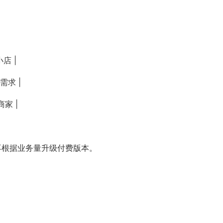
小店 |
需求 |
商家 |
再根据业务量升级付费版本。