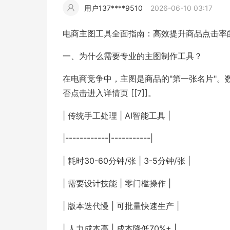
用户137****9510
2026-06-10 03:17
擎
告
(童
爆
追
材
视
据
斯
超
电商主图工具全面指南：高效提升商品点击率
大
装)
款
踪
频
追
写
一、为什么需要专业的主图制作工具？
片
仿
在电商竞争中，主图是商品的"第一张名片"。
模
踪
实
否点击进入详情页 [[7]]。
拍
仿
| 传统手工处理 | AI智能工具 |
|------------|-----------|
| 耗时30-60分钟/张 | 3-5分钟/张 |
| 需要设计技能 | 零门槛操作 |
| 版本迭代慢 | 可批量快速生产 |
| 人力成本高 | 成本降低70%+ |