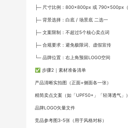
├─ 尺寸比例：800×800px 或 790×500p
├─ 背景选择：白底 / 场景底 二选一
├─ 文案限制：不超过5个核心卖点词
├─ 合规要求：避免极限词、虚假宣传
└─ 品牌位置：右上角预留LOGO空间
✅ 步骤2｜素材准备清单
产品清晰实拍图（正面+侧面各一张）
精简卖点文案（如「UPF50+」「轻薄透气」
品牌LOGO矢量文件
竞品参考图3-5张（用于风格对标）