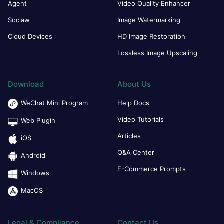
Agent
Video Quality Enhancer
Soclaw
Image Watermarking
Cloud Devices
HD Image Restoration
Lossless Image Upscaling
Download
About Us
WeChat Mini Program
Help Docs
Video Tutorials
Web Plugin
Articles
iOS
Q&A Center
Android
E-Commerce Prompts
Windows
MacOS
Legal & Compliance
Contact Us