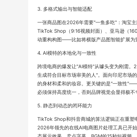
3. 多格式输出与智能适配
一张商品图在2026年需要"一鱼多吃"：淘宝主图
TikTok Shop（9:16视频封面）、亚马
动重构构图——比如将横版产品图智能扩展为
4. AI模特的本地化与一致性
跨境电商的爆发让"AI模特"从噱头变为刚需。
生成符合目标市场审美的人"。面向印尼市场
的身材和柔和的妆容。更关键的是"一致性"
必须保持高度统一，否则品牌视觉会显得极不
5. 静态到动态的闭环能力
TikTok Shop和抖音商城的算法逻辑正
2026年领先的在线AI电商图片处理工具已开
态展示效果、卖点字幕、BGM的15秒短视频