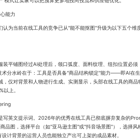
资产"模式让卖家可以把预算更多地投向投流和供应链优化。
核心能力
们认为当前在线工具的竞争已从"能不能抠图"升级为以下五个维
服装平铺图经过AI处理后，领口弧度、面料纹理、纽扣位置必须
的技术分水岭在于：工具是否具备"商品结构锁定"能力——即AI在
域，仅对背景和人物进行生成。实测显示，头部在线工具的商品
5%以上。
ring
英文提示词。2026年的优秀在线工具已彻底摒弃复杂的Prom
商品图，选择平台（如"亚马逊主图"或"抖音场景图"），选择风
没有设计背景的运营人员也能独立产出可上架的成品素材。