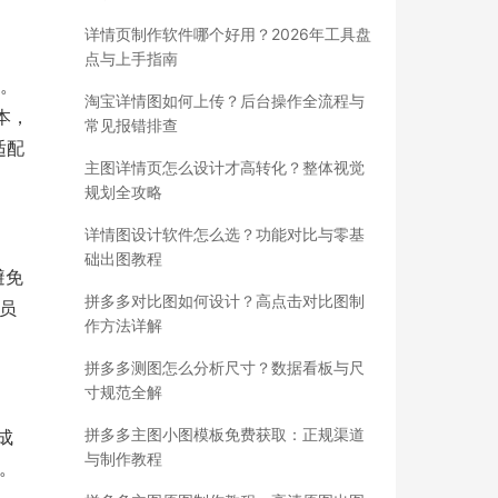
详情页制作软件哪个好用？2026年工具盘
点与上手指南
道。
淘宝详情图如何上传？后台操作全流程与
本，
常见报错排查
适配
主图详情页怎么设计才高转化？整体视觉
规划全攻略
详情图设计软件怎么选？功能对比与零基
础出图教程
避免
拼多多对比图如何设计？高点击对比图制
成员
作方法详解
拼多多测图怎么分析尺寸？数据看板与尺
寸规范全解
拼多多主图小图模板免费获取：正规渠道
成
与制作教程
本。