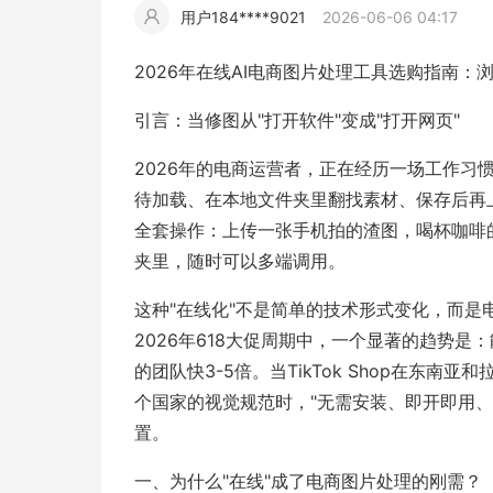
用户184****9021
2026-06-06 04:17
擎
告
(童
爆
追
材
视
据
斯
超
2026年在线AI电商图片处理工具选购指南：
大
装)
款
踪
频
追
写
引言：当修图从"打开软件"变成"打开网页"
片
仿
2026年的电商运营者，正在经历一场工作习惯
模
踪
实
待加载、在本地文件夹里翻找素材、保存后再
全套操作：上传一张手机拍的渣图，喝杯咖啡
拍
仿
夹里，随时可以多端调用。
这种"在线化"不是简单的技术形式变化，而是
2026年618大促周期中，一个显著的趋势
的团队快3-5倍。当TikTok Shop在东南
个国家的视觉规范时，"无需安装、即开即用、
置。
一、为什么"在线"成了电商图片处理的刚需？