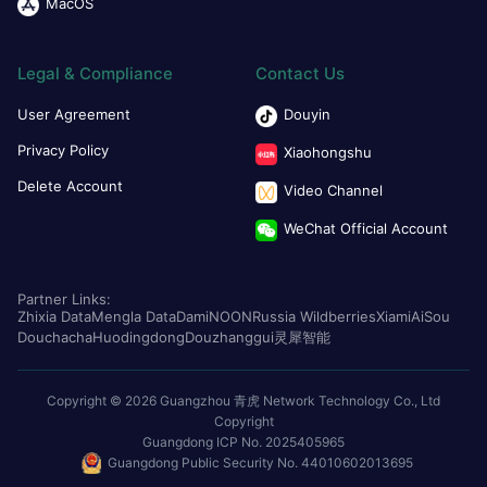
MacOS
Legal & Compliance
Contact Us
User Agreement
Douyin
Privacy Policy
Xiaohongshu
Delete Account
Video Channel
WeChat Official Account
Partner Links:
Zhixia Data
Mengla Data
Dami
NOON
Russia Wildberries
Xiami
AiSou
Douchacha
Huodingdong
Douzhanggui
灵犀智能
Copyright © 2026 Guangzhou 青虎 Network Technology Co., Ltd
Copyright
Guangdong ICP No. 2025405965
Guangdong Public Security No. 44010602013695