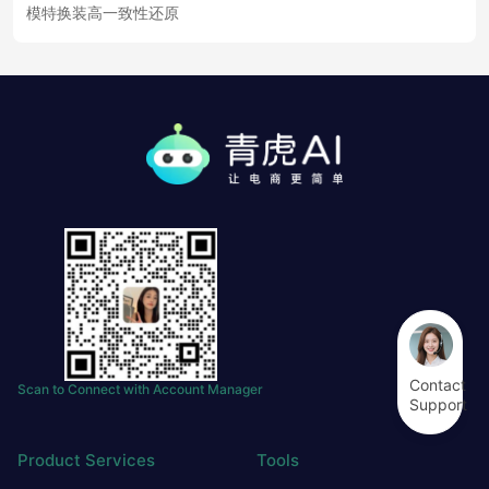
模特换装高一致性还原
Contact
Scan to Connect with Account Manager
Support
Product Services
Tools