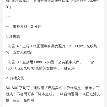
4K 无水印成片。下面给出最新操作路线（信息截至 2026-
01）：
---
一、准备素材（2 分钟）
1. 形象源
- 方案 A：上传 1 张正面半身美女照片（≥800 px，光线均
匀，五官无遮挡）
- 方案 B：直接用 LinkPix 内置「公共数字人库」——含
100+ 职业/风格/肤色的美女模特，一键选用
2. 口播文案
60-600 字均可，建议用「产品卖点 + 价格锚点 + 催单」三
段式；不会写可点「脚本生成」，AI 自动返回 3 条已过滤文
案，任选一条即可