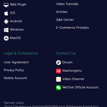
Video Tutorials
Web Plugin
Articles
iOS
Q&A Center
Android
E-Commerce Prompts
Windows
MacOS
Legal & Compliance
Contact Us
User Agreement
Douyin
Privacy Policy
Xiaohongshu
Delete Account
Video Channel
WeChat Official Account
Partner Links:
Zhixia Data
Mengla Data
Dami
NOON
Russia Wildberries
Xiami
AiSou