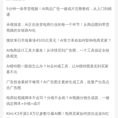
5分钟一条带货视频！AI商品广告一键成片完整教程，从入门到精
通
央视报道：AI正在改变电商行业的每一个环节！从商品图到带货
视频的全链路AI化
微软单日市值暴涨4500亿美元！AI算力革命如何影响电商卖家？
AI电商设计工具大爆发！从详情页到广告图，一个工具搞定全链
路视觉
AI模特图一眼假怎么办？AI去AI感工具，让AI模特图真实到买家
看不出
广告投放素材不够用？AI广告图文素材生成工具，批量产出高点
击广告图
电商短视频脚本不会写？分镜不会画？AI视频分镜生成器，一键
搞定脚本+分镜+成片
Kimi K3开源2.8万亿参数引爆AI圈！电商卖家如何抓住这波AI红