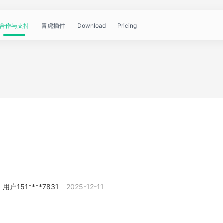
合作与支持
青虎插件
Download
Pricing
青
帮
视
文
问
WorkBuddy
OpenClaw
青
虎
助
频
章
答
虎
公
文
教
资
中
API
开
档
程
讯
心
课
用户151****7831
2025-12-11