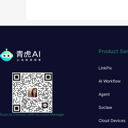
Product Ser
LinkPix
AI Workflow
Agent
Soclaw
Scan to Connect with Account Manager
Cloud Devices