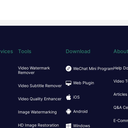
vices
Tools
Download
About
Video Watermark
Help D
WeChat Mini Program
Remover
Video T
Web Plugin
Video Subtitle Remover
Articles
iOS
Video Quality Enhancer
Q&A Ce
Android
Image Watermarking
E-Comm
HD Image Restoration
Windows