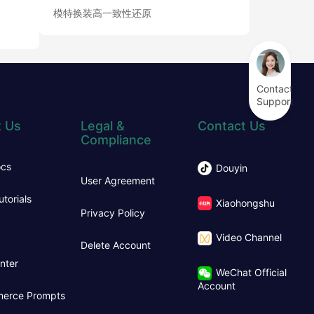
模特换装高一致性还原
Contact
Support
 Us
Legal &
Contact Us
Compliance
ocs
Douyin
User Agreement
utorials
Xiaohongshu
Privacy Policy
Video Channel
Delete Account
nter
WeChat Official
Account
erce Prompts