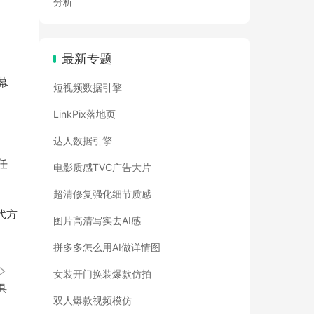
分析
最新专题
幕
短视频数据引擎
LinkPix落地页
达人数据引擎
任
电影质感TVC广告大片
超清修复强化细节质感
代方
图片高清写实去AI感
拼多多怎么用AI做详情图
女装开门换装爆款仿拍
具
双人爆款视频模仿