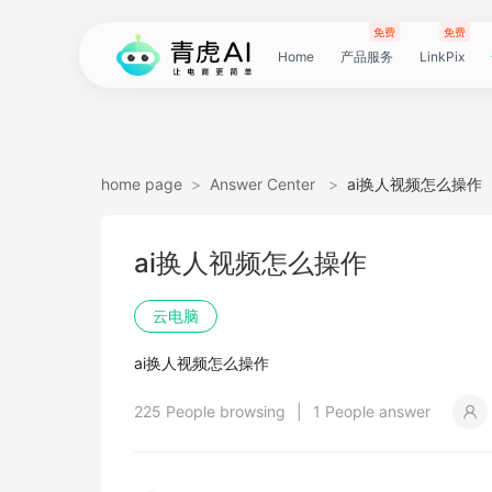
免费
免费
Home
产品服务
LinkPix
LinkPix
AI
AI
AI
主
AI
AI
短
Agent
带
图
电
电
达
亚
青
60
主
详
广
广
电
Tiktok
指
电
爆
主
详
营
POD
POD
爆
Shopee
国
货
角
模
详
社
印
视
视
女
抖
国
抖
视
批
直
印
视
工
双
小
跨
白
电
印
视
视
灵
模
SoClaw
跨
翻
视
链
电
真
视
本
电
短
视
链
图
视
图
home page
>
Answer Center
>
ai换人视频怎么操作
图
图
应
图
图
图
视
货
片
商
商
人
马
虎
秒
图
情
告
告
影
选
纹
商
款
图
情
销
素
素
款
选
内
叮
色
特
情
媒
花
频
频
装
音
内
掌
频
量
通
花
频
具
人
红
境
底
商
花
频
频
感
特
境
译
频
接
商
人
频
地
商
剧
频
接
片
频
片
生
ai换人视频怎么操作
生
用
视
像
像
频
短
翻
详
详
数
逊
云
商
套
图
素
素
质
品
浏
运
视
复
图
视
材
材
视
品
电
咚
替
换
图
图
提
翻
翻
开
视
电
柜
分
换
车
裂
语
爆
书
电
图
投
贴
字
去
图
电
口
去
分
云
同
画
视
云
出
裁
提
压
提
加
云电脑
视
视
频
生
生
数
视
译
情
情
据
选
电
品
图
长
材
材
感
览
营
频
刻
套
频
频
商-
换
衣
复
文
取
译
译
门
频
商-
镜
品
投
变
言
款
视
商-
流
合
幕
水
去
商-
型
字
析
号
声
质
频
手
海
剪
取
缩
取
水
ai换人视频怎么操作
频
频
成
成
据
频
图
图
引
品
脑
广
图
TVC
器
复
图
素
模
广
刻
广
换
数
北
生
流
翻
带
频
俄
素
翻
印
AI
美
匹
幕
视
翻
提
分
机
翻
音
音
印
225 People browsing
|
1 People answer
引
擎
告
广
刻
材
仿
州
告
装
据
京
成
素
译
货
数
罗
材
译
感
国
配
频
译
升
析
译
频
频