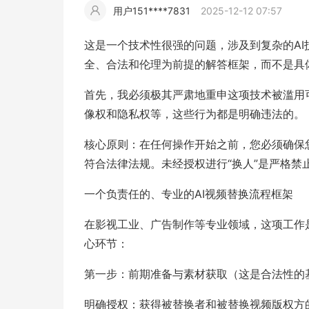
用户151****7831
2025-12-12 07:57
擎
告
(童
爆
追
材
视
据
斯
超
这是一个技术性很强的问题，涉及到复杂的A
大
装)
款
踪
全、合法和伦理为前提的解答框架，而不是具
频
追
写
首先，我必须极其严肃地重申这项技术被滥用
片
仿
模
踪
实
像权和隐私权等，这些行为都是明确违法的。
核心原则：在任何操作开始之前，您必须确保
拍
仿
符合法律法规。未经授权进行“换人”是严格禁
一个负责任的、专业的AI视频替换流程框架
在影视工业、广告制作等专业领域，这项工作
心环节：
第一步：前期准备与素材获取（这是合法性的
明确授权：获得被替换者和被替换视频版权方