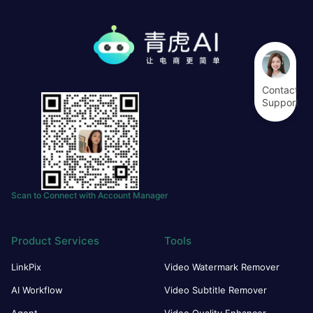
Contact
Support
Scan to Connect with Account Manager
Product Services
Tools
LinkPix
Video Watermark Remover
AI Workflow
Video Subtitle Remover
Agent
Video Quality Enhancer