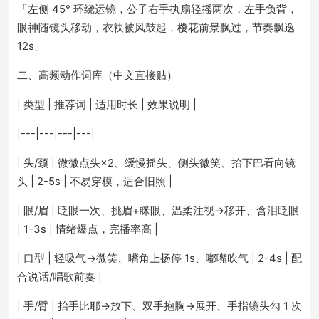
「左侧 45° 环绕运镜，公子右手执扇轻摇两次，左手负背，
眼神随镜头移动，衣袂被风鼓起，樱花前景飘过，节奏飘逸
12s」
二、高频动作词库（中文直接贴）
| 类型 | 推荐词 | 适用时长 | 效果说明 |
|---|---|---|---|
| 头/颈 | 微微点头×2、缓慢摇头、侧头微笑、抬下巴看向镜
头 | 2-5s | 不易穿模，适合旧照 |
| 眼/眉 | 眨眼一次、挑眉+眯眼、温柔注视→移开、含泪眨眼
| 1-3s | 情绪爆点，完播率高 |
| 口型 | 轻吸气→微笑、嘴角上扬停 1s、嘟嘴吹气 | 2-4s | 配
合说话/唱歌前奏 |
| 手/臂 | 抬手比耶→放下、双手抱胸→展开、手指镜头勾 1 次