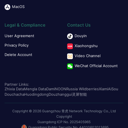
MacOS
Legal & Compliance
Contact Us
User Agreement
Douyin
Privacy Policy
Xiaohongshu
Delete Account
Video Channel
WeChat Official Account
Partner Links:
Zhixia Data
Mengla Data
Dami
NOON
Russia Wildberries
Xiami
AiSou
Douchacha
Huodingdong
Douzhanggui
灵犀智能
Copyright © 2026 Guangzhou 青虎 Network Technology Co., Ltd
Copyright
Guangdong ICP No. 2025405965
Guangdong Public Security No. 44010602013695