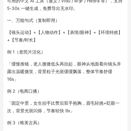
可用的中文 AI 工具（通义 / Vidu / 即梦 / Hedra 等），支持
5-30s 一键生成，免费导出无水印。
一、万能句式（复制即用）
【镜头运动】+【人物动作】+【表情/眼神】+【环境特效】
+【节奏/时长】
例 1（老照片活化）
「缓慢推镜，老人微微低头再抬起，眼神从地面看向镜头并
露出温暖微笑，背景粒子光斑缓缓飘落，整体节奏舒缓
16s」
例 2（电商口播）
「固定中景，女生抬手比赞后双手抱胸，眉毛轻挑+眨眼一
次，背景光斑闪烁，节奏轻快 9s」
例 3（唯美古风）