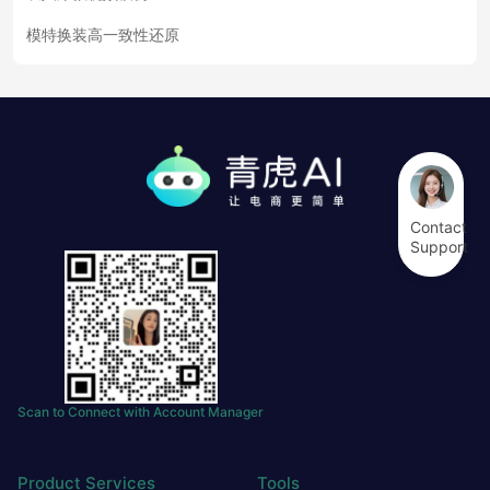
模特换装高一致性还原
Contact
Support
Scan to Connect with Account Manager
Product Services
Tools