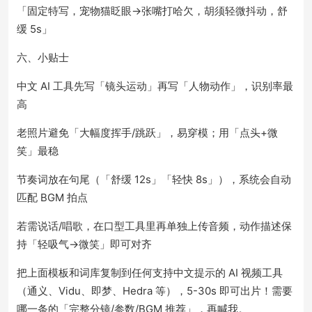
「固定特写，宠物猫眨眼→张嘴打哈欠，胡须轻微抖动，舒
缓 5s」
六、小贴士
中文 AI 工具先写「镜头运动」再写「人物动作」，识别率最
高
老照片避免「大幅度挥手/跳跃」，易穿模；用「点头+微
笑」最稳
节奏词放在句尾（「舒缓 12s」「轻快 8s」），系统会自动
匹配 BGM 拍点
若需说话/唱歌，在口型工具里再单独上传音频，动作描述保
持「轻吸气→微笑」即可对齐
把上面模板和词库复制到任何支持中文提示的 AI 视频工具
（通义、Vidu、即梦、Hedra 等），5-30s 即可出片！需要
哪一条的「完整分镜/参数/BGM 推荐」，再喊我。