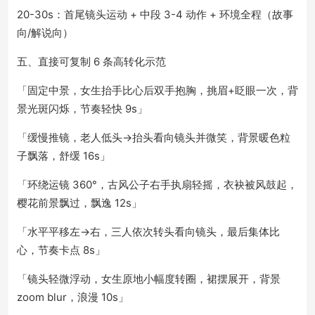
20-30s：首尾镜头运动 + 中段 3-4 动作 + 环境全程（故事
向/解说向）
五、直接可复制 6 条高转化示范
「固定中景，女生抬手比心后双手抱胸，挑眉+眨眼一次，背
景光斑闪烁，节奏轻快 9s」
「缓慢推镜，老人低头→抬头看向镜头并微笑，背景暖色粒
子飘落，舒缓 16s」
「环绕运镜 360°，古风公子右手执扇轻摇，衣袂被风鼓起，
樱花前景飘过，飘逸 12s」
「水平平移左→右，三人依次转头看向镜头，最后集体比
心，节奏卡点 8s」
「镜头轻微浮动，女生原地小幅度转圈，裙摆展开，背景
zoom blur，浪漫 10s」