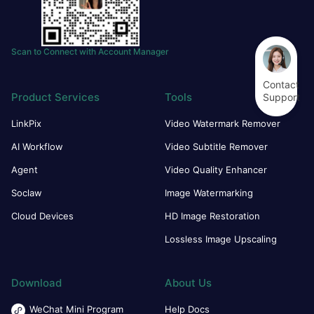
Scan to Connect with Account Manager
Contact
Product Services
Tools
Support
LinkPix
Video Watermark Remover
AI Workflow
Video Subtitle Remover
Agent
Video Quality Enhancer
Soclaw
Image Watermarking
Cloud Devices
HD Image Restoration
Lossless Image Upscaling
Download
About Us
WeChat Mini Program
Help Docs