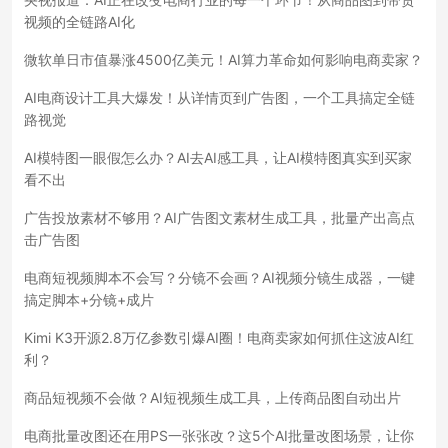
视频的全链路AI化
微软单日市值暴涨4500亿美元！AI算力革命如何影响电商卖家？
AI电商设计工具大爆发！从详情页到广告图，一个工具搞定全链
路视觉
AI模特图一眼假怎么办？AI去AI感工具，让AI模特图真实到买家
看不出
广告投放素材不够用？AI广告图文素材生成工具，批量产出高点
击广告图
电商短视频脚本不会写？分镜不会画？AI视频分镜生成器，一键
搞定脚本+分镜+成片
Kimi K3开源2.8万亿参数引爆AI圈！电商卖家如何抓住这波AI红
利？
商品短视频不会做？AI短视频生成工具，上传商品图自动出片
电商批量改图还在用PS一张张改？这5个AI批量改图场景，让你