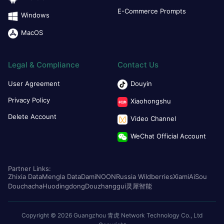
E-Commerce Prompts
Windows
MacOS
Legal & Compliance
Contact Us
User Agreement
Douyin
Privacy Policy
Xiaohongshu
Delete Account
Video Channel
WeChat Official Account
Partner Links:
Zhixia Data
Mengla Data
Dami
NOON
Russia Wildberries
Xiami
AiSou
Douchacha
Huodingdong
Douzhanggui
灵犀智能
Copyright © 2026 Guangzhou 青虎 Network Technology Co., Ltd