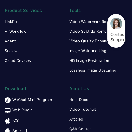
Product Services
Tools
LinkPix
Video Watermark Remover
AI Workflow
Video Subtitle Remover
Contact
Support
Agent
Video Quality Enhancer
Soclaw
Image Watermarking
Cloud Devices
HD Image Restoration
Lossless Image Upscaling
Download
About Us
WeChat Mini Program
Help Docs
Video Tutorials
Web Plugin
Articles
iOS
Q&A Center
Android