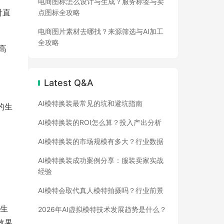
电商图标怎么设计与生成？服务标签与卖
对直
点图标全攻略
电商图片素材去哪找？来源筛选与AI加工
全攻略
高
Latest Q&A
。
AI模特换装最常见的坑和避坑指南
的生
AI模特换装的ROI怎么算？投入产出分析
AI模特换装的市场规模有多大？行业数据
AI模特换装成功案例分享：服装卖家实战
经验
AI模特会取代真人模特拍摄吗？行业前景
它生
2026年AI虚拟模特技术发展趋势是什么？
效果