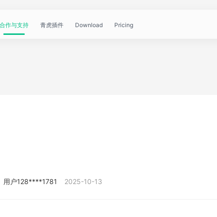
合作与支持
青虎插件
Download
Pricing
青
帮
视
文
问
WorkBuddy
OpenClaw
青
虎
助
频
章
答
虎
公
文
教
资
中
API
开
档
程
讯
心
课
用户128****1781
2025-10-13