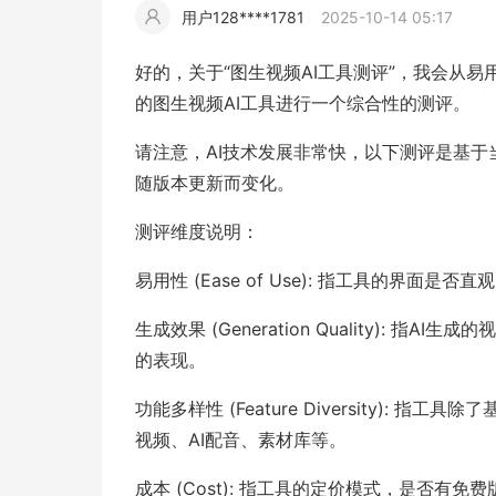
用户128****1781
2025-10-14 05:17
擎
告
(童
爆
追
材
视
据
斯
超
好的，关于“图生视频AI工具测评”，我会从
大
装)
款
踪
的图生视频AI工具进行一个综合性的测评。
频
追
写
请注意，AI技术发展非常快，以下测评是基
片
仿
模
踪
实
随版本更新而变化。
测评维度说明：
拍
仿
易用性 (Ease of Use): 指工具的界面
生成效果 (Generation Quality)
的表现。
功能多样性 (Feature Diversity)
视频、AI配音、素材库等。
成本 (Cost): 指工具的定价模式，是否有