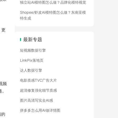
独立站AI模特图怎么做？品牌化模特视觉
Shopee/虾皮AI模特图怎么做？东南亚模
。
特生成
、更
最新专题
短视频数据引擎
LinkPix落地页
达人数据引擎
电影质感TVC广告大片
视频
超清修复强化细节质感
递。
图片高清写实去AI感
拼多多怎么用AI做详情图
频的