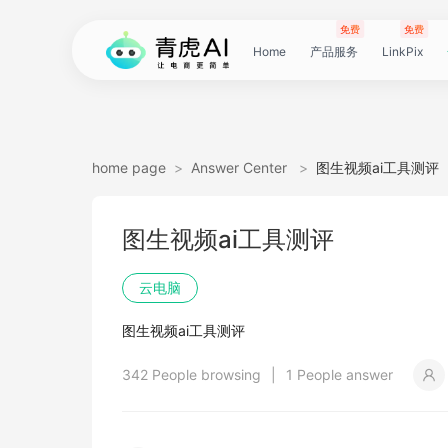
免费
免费
Home
产品服务
LinkPix
LinkPix
AI
AI
AI
主
AI
AI
短
Agent
带
图
电
电
达
亚
青
60
主
详
广
广
电
Tiktok
指
电
爆
主
详
营
POD
POD
爆
Shopee
国
货
角
模
详
社
印
视
视
女
抖
国
抖
视
批
直
印
视
工
双
小
跨
白
电
印
视
视
灵
模
SoClaw
跨
翻
视
链
电
真
视
本
电
短
视
链
图
视
图
home page
>
Answer Center
>
图生视频ai工具测评
图
图
应
图
图
图
视
货
片
商
商
人
马
虎
秒
图
情
告
告
影
选
纹
商
款
图
情
销
素
素
款
选
内
叮
色
特
情
媒
花
频
频
装
音
内
掌
频
量
通
花
频
具
人
红
境
底
商
花
频
频
感
特
境
译
频
接
商
人
频
地
商
剧
频
接
片
频
片
生
图生视频ai工具测评
生
用
视
像
像
频
短
翻
详
详
数
逊
云
商
套
图
素
素
质
品
浏
运
视
复
图
视
材
材
视
品
电
咚
替
换
图
图
提
翻
翻
开
视
电
柜
分
换
车
裂
语
爆
书
电
图
投
贴
字
去
图
电
口
去
分
云
同
画
视
云
出
裁
提
压
提
加
云电脑
视
视
频
生
生
数
视
译
情
情
据
选
电
品
图
长
材
材
感
览
营
频
刻
套
频
频
商-
换
衣
复
文
取
译
译
门
频
商-
镜
品
投
变
言
款
视
商-
流
合
幕
水
去
商-
型
字
析
号
声
质
频
手
海
剪
取
缩
取
水
图生视频ai工具测评
频
频
成
成
据
频
图
图
引
品
脑
广
图
TVC
器
复
图
素
模
广
刻
广
换
数
北
生
流
翻
带
频
俄
素
翻
印
AI
美
匹
幕
视
翻
提
分
机
翻
音
音
印
342 People browsing
|
1 People answer
引
擎
告
广
刻
材
仿
州
告
装
据
京
成
素
译
货
数
罗
材
译
感
国
配
频
译
升
析
译
频
频