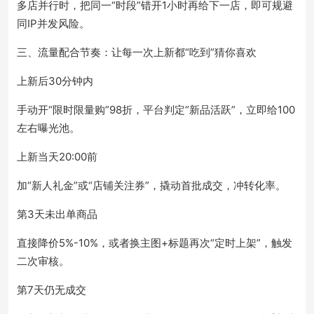
多店并行时，把同一“时段”错开1小时再给下一店，即可规避
同IP并发风险。
三、流量配合节奏：让每一次上新都“吃到”猜你喜欢
上新后30分钟内
手动开“限时限量购”98折，平台判定“新品活跃”，立即给100
左右曝光池。
上新当天20:00前
加“新人礼金”或“店铺关注券”，撬动首批成交，冲转化率。
第3天未出单商品
直接降价5%-10%，或者换主图+标题再次“定时上架”，触发
二次审核。
第7天仍无成交