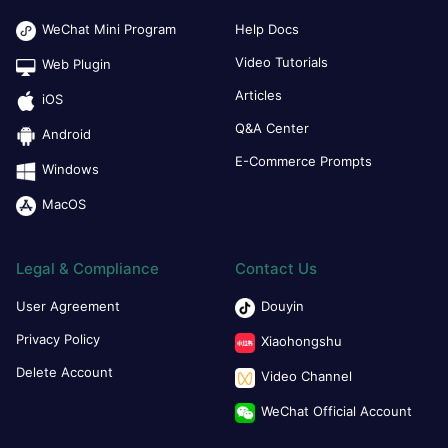
WeChat Mini Program
Help Docs
Video Tutorials
Web Plugin
Articles
iOS
Q&A Center
Android
E-Commerce Prompts
Windows
MacOS
Legal & Compliance
Contact Us
User Agreement
Douyin
Privacy Policy
Xiaohongshu
Delete Account
Video Channel
WeChat Official Account