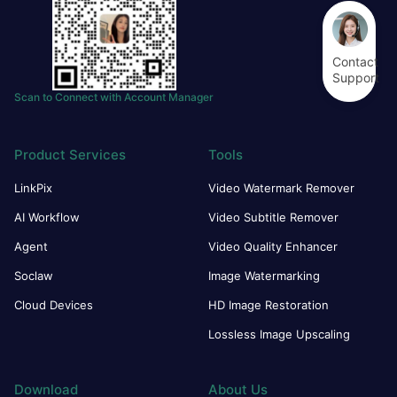
Contact
Support
Scan to Connect with Account Manager
Product Services
Tools
LinkPix
Video Watermark Remover
AI Workflow
Video Subtitle Remover
Agent
Video Quality Enhancer
Soclaw
Image Watermarking
Cloud Devices
HD Image Restoration
Lossless Image Upscaling
Download
About Us