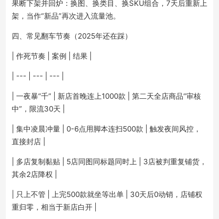
果断下架并回炉：换图、换类目、换SKU组合，7天后重新上
架，当作“新品”再次进入流量池。
四、常见翻车节奏（2025年还在踩）
| 作死节奏 | 案例 | 结果 |
| --- | --- | --- |
| 一夜暴“千” | 新店首晚连上1000款 | 第二天全店商品“审核
中”，限流30天 |
| 集中凌晨冲量 | 0-6点用脚本连扫500款 | 触发夜间风控，
直接封店 |
| 多店复制黏贴 | 5店同图同标题同时上 | 3店被判重复铺货，
其余2店降权 |
| 只上不管 | 上完500款就坐等出单 | 30天后0动销，店铺权
重归零，相当于新店白开 |