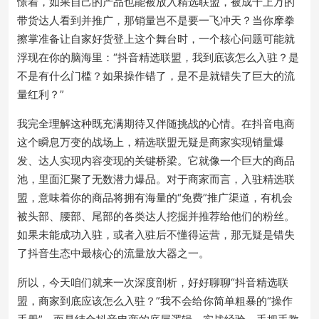
憬着，如果自己的产品也能被放入精选联盟，被成千上万的
带货达人看到并推广，那销量岂不是要一飞冲天？当你摩拳
擦掌准备让自家好货登上这个舞台时，一个核心问题可能就
浮现在你的脑海里：“抖音精选联盟，我到底该怎么入驻？是
不是有什么门槛？如果操作错了，是不是就错失了巨大的流
量红利？”
我完全理解这种既充满期待又伴随挑战的心情。在抖音电商
这个瞬息万变的战场上，精选联盟无疑是商家实现销量爆
发、达人实现内容变现的关键桥梁。它就像一个巨大的商品
池，里面汇聚了无数潜力爆品。对于商家而言，入驻精选联
盟，意味着你的商品将拥有海量的“免费”推广渠道，有机会
被头部、腰部、尾部的各类达人挖掘并推荐给他们的粉丝。
如果未能成功入驻，或者入驻后不懂得运营，那无疑是错失
了抖音生态中最核心的流量放大器之一。
所以，今天咱们就来一次深度剖析，好好聊聊“抖音精选联
盟，商家到底应该怎么入驻？”我不会给你简单粗暴的“操作