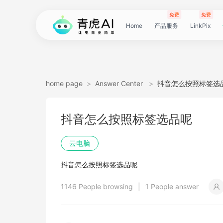
免费
免费
Home
产品服务
LinkPix
LinkPix
AI
AI
AI
主
AI
AI
短
Agent
带
图
电
电
达
亚
青
60
主
详
广
广
电
Tiktok
指
电
爆
主
详
营
POD
POD
爆
Shopee
国
货
角
模
详
社
印
视
视
女
抖
国
抖
视
批
直
印
视
工
双
小
跨
白
电
印
视
视
灵
模
SoClaw
跨
翻
视
链
电
真
视
本
电
短
视
链
图
视
图
home page
>
Answer Center
>
抖音怎么按照标签选
图
图
应
图
图
图
视
货
片
商
商
人
马
虎
秒
图
情
告
告
影
选
纹
商
款
图
情
销
素
素
款
选
内
叮
色
特
情
媒
花
频
频
装
音
内
掌
频
量
通
花
频
具
人
红
境
底
商
花
频
频
感
特
境
译
频
接
商
人
频
地
商
剧
频
接
片
频
片
生
抖音怎么按照标签选品呢
生
用
视
像
像
频
短
翻
详
详
数
逊
云
商
套
图
素
素
质
品
浏
运
视
复
图
视
材
材
视
品
电
咚
替
换
图
图
提
翻
翻
开
视
电
柜
分
换
车
裂
语
爆
书
电
图
投
贴
字
去
图
电
口
去
分
云
同
画
视
云
出
裁
提
压
提
加
云电脑
视
视
频
生
生
数
视
译
情
情
据
选
电
品
图
长
材
材
感
览
营
频
刻
套
频
频
商-
换
衣
复
文
取
译
译
门
频
商-
镜
品
投
变
言
款
视
商-
流
合
幕
水
去
商-
型
字
析
号
声
质
频
手
海
剪
取
缩
取
水
抖音怎么按照标签选品呢
频
频
成
成
据
频
图
图
引
品
脑
广
图
TVC
器
复
图
素
模
广
刻
广
换
数
北
生
流
翻
带
频
俄
素
翻
印
AI
美
匹
幕
视
翻
提
分
机
翻
音
音
印
1146 People browsing
|
1 People answer
引
擎
告
广
刻
材
仿
州
告
装
据
京
成
素
译
货
数
罗
材
译
感
国
配
频
译
升
析
译
频
频