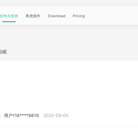
合作与支持
青虎插件
Download
Pricing
青
帮
视
文
问
WorkBuddy
OpenClaw
青
品呢
虎
助
频
章
答
虎
公
文
教
资
中
API
开
档
程
讯
心
课
用户116****9819
2025-09-05