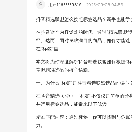
用户116****9819
2025-09-06 04:53
擎
告
(童
爆
追
材
视
据
斯
超
抖音精选联盟怎么按照标签选品？新手也能学
大
装)
款
踪
频
追
写
在抖音这个内容爆炸的时代，通过“精选联盟
径。然而，面对琳琅满目的商品，如何才能选
片
仿
模
踪
实
在“标签”里。
本文将为你深度解析抖音精选联盟如何根据“
拍
仿
掌握精准选品的核心秘籍。
一、为什么“标签”是抖音精选联盟选品的核心
在抖音精选联盟中，“标签”不仅仅是简单的
并运用标签选品，能带来以下优势：
精准匹配内容：通过标签，你可以找到与你账
力。