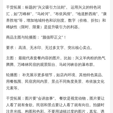
干货拓展：标题的“兴义吸引力法则”。 运用兴义的特色词
汇，如“万峰林”、“马岭河”、“布依风情”、“地道黔西南”、“康
养胜地”等，增加地域特色和识别度。数字（价格、折扣）和
稀缺性（限时、限量）是提升吸引力的利器。
商品主图与轮播图： “颜值即正义”！
要求： 高清、无水印、无过多文字、突出核心卖点。
主图： 最能代表套餐内容的图片。比如：兴义羊肉粉的热气
腾腾、万峰林民宿的观景阳台、马岭河峡谷的瀑布群。
轮播图： 补充展示更多细节，如店内环境、其他特色菜品、
用餐氛围、民宿房间内景、景点不同角度美景、布依族文化
元素等。
干货拓展：图片要“会讲故事”。 餐饮是视觉动物，图片要让
人看了就有食欲。民宿和景点要让人看了就有向往。拍摄时
注意光线、构图和色彩。不要用滤镜过度的图片，真实、诱