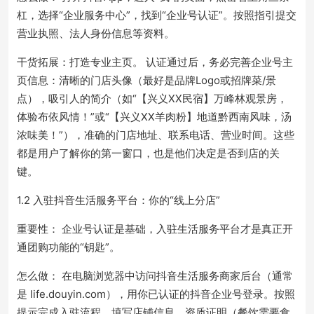
杠，选择“企业服务中心”，找到“企业号认证”。按照指引提交
营业执照、法人身份信息等资料。
干货拓展：打造专业主页。 认证通过后，务必完善企业号主
页信息：清晰的门店头像（最好是品牌Logo或招牌菜/景
点），吸引人的简介（如“【兴义XX民宿】万峰林观景房，
体验布依风情！”或“【兴义XX羊肉粉】地道黔西南风味，汤
浓味美！”），准确的门店地址、联系电话、营业时间。这些
都是用户了解你的第一窗口，也是他们决定是否到店的关
键。
1.2 入驻抖音生活服务平台：你的“线上分店”
重要性： 企业号认证是基础，入驻生活服务平台才是真正开
通团购功能的“钥匙”。
怎么做： 在电脑浏览器中访问抖音生活服务商家后台（通常
是 life.douyin.com），用你已认证的抖音企业号登录。按照
提示完成入驻流程，填写店铺信息、资质证明（餐饮需要食