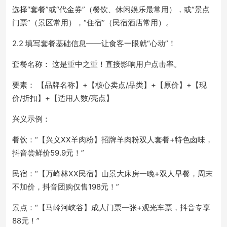
选择“套餐”或“代金券”（餐饮、休闲娱乐最常用），或“景点
门票”（景区常用），“住宿”（民宿酒店常用）。
2.2 填写套餐基础信息——让食客一眼就“心动”！
套餐名称： 这是重中之重！直接影响用户点击率。
要素： 【品牌名称】+【核心卖点/品类】+【原价】+【现
价/折扣】+【适用人数/亮点】
兴义示例：
餐饮：“【兴义XX羊肉粉】招牌羊肉粉双人套餐+特色卤味，
抖音尝鲜价59.9元！”
民宿：“【万峰林XX民宿】山景大床房一晚+双人早餐，周末
不加价，抖音团购仅售198元！”
景点：“【马岭河峡谷】成人门票一张+观光车票，抖音专享
88元！”