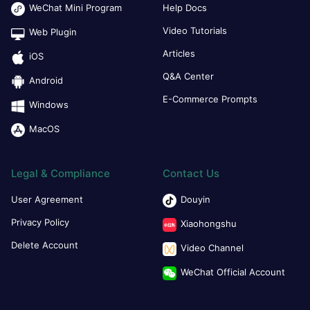
WeChat Mini Program
Help Docs
Video Tutorials
Web Plugin
Articles
iOS
Q&A Center
Android
E-Commerce Prompts
Windows
MacOS
Legal & Compliance
Contact Us
User Agreement
Douyin
Privacy Policy
Xiaohongshu
Delete Account
Video Channel
WeChat Official Account