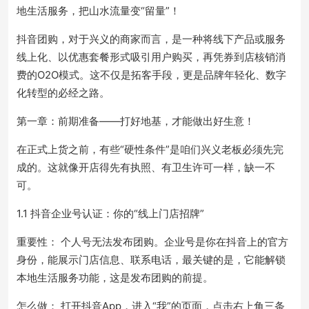
地生活服务，把山水流量变“留量”！
抖音团购，对于兴义的商家而言，是一种将线下产品或服务
线上化、以优惠套餐形式吸引用户购买，再凭券到店核销消
费的O2O模式。这不仅是拓客手段，更是品牌年轻化、数字
化转型的必经之路。
第一章：前期准备——打好地基，才能做出好生意！
在正式上货之前，有些“硬性条件”是咱们兴义老板必须先完
成的。这就像开店得先有执照、有卫生许可一样，缺一不
可。
1.1 抖音企业号认证：你的“线上门店招牌”
重要性： 个人号无法发布团购。企业号是你在抖音上的官方
身份，能展示门店信息、联系电话，最关键的是，它能解锁
本地生活服务功能，这是发布团购的前提。
怎么做： 打开抖音App，进入“我”的页面，点击右上角三条