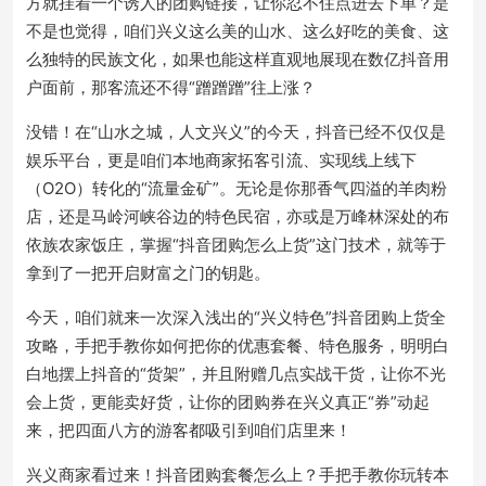
方就挂着一个诱人的团购链接，让你忍不住点进去下单？是
不是也觉得，咱们兴义这么美的山水、这么好吃的美食、这
么独特的民族文化，如果也能这样直观地展现在数亿抖音用
户面前，那客流还不得“蹭蹭蹭”往上涨？
没错！在“山水之城，人文兴义”的今天，抖音已经不仅仅是
娱乐平台，更是咱们本地商家拓客引流、实现线上线下
（O2O）转化的“流量金矿”。无论是你那香气四溢的羊肉粉
店，还是马岭河峡谷边的特色民宿，亦或是万峰林深处的布
依族农家饭庄，掌握“抖音团购怎么上货”这门技术，就等于
拿到了一把开启财富之门的钥匙。
今天，咱们就来一次深入浅出的“兴义特色”抖音团购上货全
攻略，手把手教你如何把你的优惠套餐、特色服务，明明白
白地摆上抖音的“货架”，并且附赠几点实战干货，让你不光
会上货，更能卖好货，让你的团购券在兴义真正“券”动起
来，把四面八方的游客都吸引到咱们店里来！
兴义商家看过来！抖音团购套餐怎么上？手把手教你玩转本