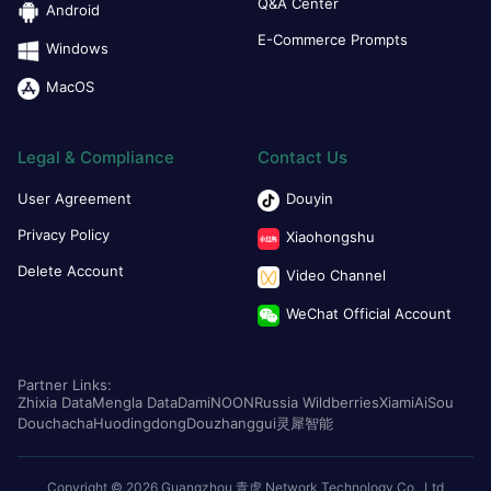
Q&A Center
Android
E-Commerce Prompts
Windows
MacOS
Legal & Compliance
Contact Us
User Agreement
Douyin
Privacy Policy
Xiaohongshu
Delete Account
Video Channel
WeChat Official Account
Partner Links:
Zhixia Data
Mengla Data
Dami
NOON
Russia Wildberries
Xiami
AiSou
Douchacha
Huodingdong
Douzhanggui
灵犀智能
Copyright © 2026 Guangzhou 青虎 Network Technology Co., Ltd