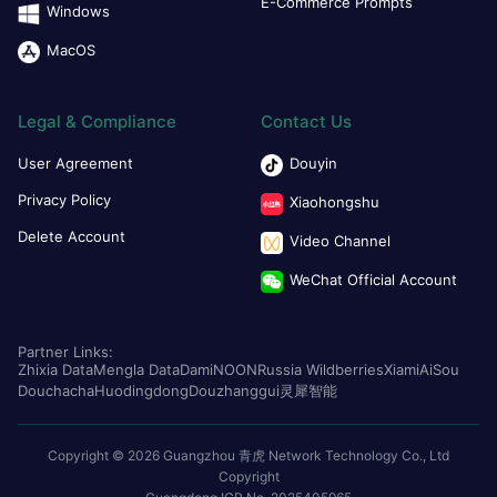
E-Commerce Prompts
Windows
MacOS
Legal & Compliance
Contact Us
User Agreement
Douyin
Privacy Policy
Xiaohongshu
Delete Account
Video Channel
WeChat Official Account
Partner Links:
Zhixia Data
Mengla Data
Dami
NOON
Russia Wildberries
Xiami
AiSou
Douchacha
Huodingdong
Douzhanggui
灵犀智能
Copyright © 2026 Guangzhou 青虎 Network Technology Co., Ltd
Copyright