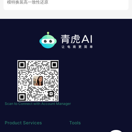
模特换装高一致性还原
Scan to Connect with Account Manager
Product Services
Tools