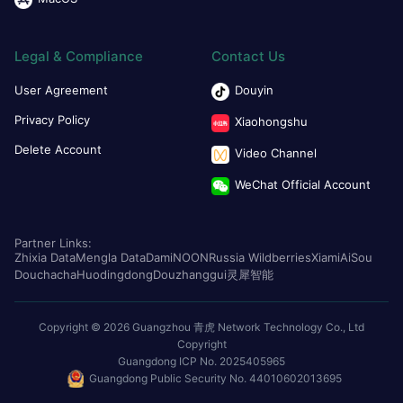
Legal & Compliance
Contact Us
User Agreement
Douyin
Privacy Policy
Xiaohongshu
Delete Account
Video Channel
WeChat Official Account
Partner Links:
Zhixia Data
Mengla Data
Dami
NOON
Russia Wildberries
Xiami
AiSou
Douchacha
Huodingdong
Douzhanggui
灵犀智能
Copyright © 2026 Guangzhou 青虎 Network Technology Co., Ltd
Copyright
Guangdong ICP No. 2025405965
Guangdong Public Security No. 44010602013695