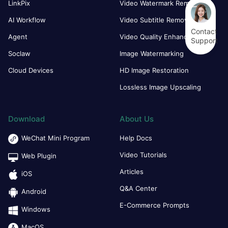
LinkPix
Video Watermark Remover
AI Workflow
Video Subtitle Remover
Contact
Agent
Video Quality Enhancer
Support
Soclaw
Image Watermarking
Cloud Devices
HD Image Restoration
Lossless Image Upscaling
Download
About Us
WeChat Mini Program
Help Docs
Video Tutorials
Web Plugin
Articles
iOS
Q&A Center
Android
E-Commerce Prompts
Windows
MacOS