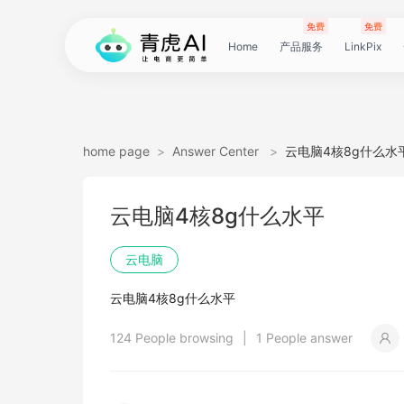
免费
免费
Home
产品服务
LinkPix
LinkPix
AI
AI
AI
主
AI
AI
短
Agent
带
图
电
电
达
亚
青
60
主
详
广
广
电
Tiktok
指
电
爆
主
详
营
POD
POD
爆
Shopee
国
货
角
模
详
社
印
视
视
女
抖
国
抖
视
批
直
印
视
工
双
小
跨
白
电
印
视
视
灵
模
SoClaw
跨
翻
视
链
电
真
视
本
电
短
视
链
图
视
图
home page
>
Answer Center
>
云电脑4核8g什么水
图
图
应
图
图
图
视
货
片
商
商
人
马
虎
秒
图
情
告
告
影
选
纹
商
款
图
情
销
素
素
款
选
内
叮
色
特
情
媒
花
频
频
装
音
内
掌
频
量
通
花
频
具
人
红
境
底
商
花
频
频
感
特
境
译
频
接
商
人
频
地
商
剧
频
接
片
频
片
生
云电脑4核8g什么水平
生
用
视
像
像
频
短
翻
详
详
数
逊
云
商
套
图
素
素
质
品
浏
运
视
复
图
视
材
材
视
品
电
咚
替
换
图
图
提
翻
翻
开
视
电
柜
分
换
车
裂
语
爆
书
电
图
投
贴
字
去
图
电
口
去
分
云
同
画
视
云
出
裁
提
压
提
加
云电脑
视
视
频
生
生
数
视
译
情
情
据
选
电
品
图
长
材
材
感
览
营
频
刻
套
频
频
商-
换
衣
复
文
取
译
译
门
频
商-
镜
品
投
变
言
款
视
商-
流
合
幕
水
去
商-
型
字
析
号
声
质
频
手
海
剪
取
缩
取
水
云电脑4核8g什么水平
频
频
成
成
据
频
图
图
引
品
脑
广
图
TVC
器
复
图
素
模
广
刻
广
换
数
北
生
流
翻
带
频
俄
素
翻
印
AI
美
匹
幕
视
翻
提
分
机
翻
音
音
印
124 People browsing
|
1 People answer
引
擎
告
广
刻
材
仿
州
告
装
据
京
成
素
译
货
数
罗
材
译
感
国
配
频
译
升
析
译
频
频