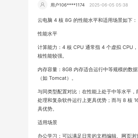
用户106****1174
2025-06-05 05:38
擎
告
(童
爆
追
材
视
据
斯
超
云电脑 4 核 8G 的性能水平和适用场景如下：
大
装)
款
踪
频
追
写
性能水平
片
仿
计算能力：4 核 CPU 通常指 4 个虚拟 CPU，基
模
踪
实
核性能较强。
拍
仿
内存容量：8GB 内存适合运行中等规模的数据库（如
（如 Tomcat）。
与同类型配置对比：在性能上处于中等水平，能够满
处理和复杂软件运行上更具优势；而与 8 核 1
具优势。
适用场景
办公学习：可以满足日常的文档编辑、网页浏