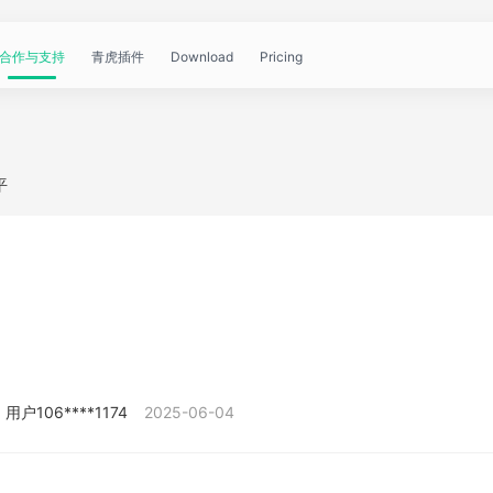
合作与支持
青虎插件
Download
Pricing
青
帮
视
文
问
WorkBuddy
OpenClaw
青
平
虎
助
频
章
答
虎
公
文
教
资
中
API
开
档
程
讯
心
课
用户106****1174
2025-06-04