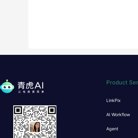
Product Ser
LinkPix
AI Workflow
Agent