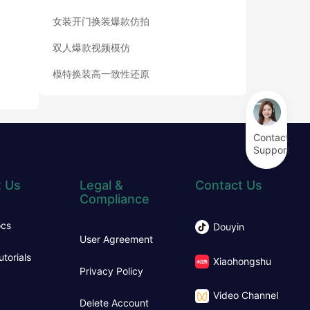
女装开门换装爆款仿拍
双人爆款视频模仿
模特换装高一致性还原
Contact
Support
 Us
Legal &
Contact Us
Compliance
ocs
Douyin
User Agreement
utorials
Xiaohongshu
Privacy Policy
Video Channel
Delete Account