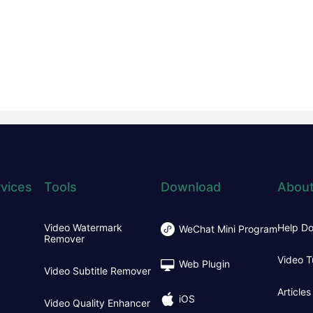
vices
Tools
Download
About
Video Watermark
Help D
WeChat Mini Program
Remover
Video T
Web Plugin
Video Subtitle Remover
Articles
iOS
Video Quality Enhancer