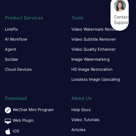
Contact
Product Services
Tools
Support
LinkPix
Video Watermark Remover
AI Workflow
Video Subtitle Remover
Agent
Video Quality Enhancer
Soclaw
Image Watermarking
Cloud Devices
HD Image Restoration
Lossless Image Upscaling
Download
About Us
WeChat Mini Program
Help Docs
Video Tutorials
Web Plugin
Articles
iOS