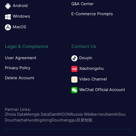
Q&A Center
Android
E-Commerce Prompts
Windows
MacOS
Legal & Compliance
Contact Us
User Agreement
Douyin
Privacy Policy
Xiaohongshu
Delete Account
Video Channel
WeChat Official Account
Partner Links:
Zhixia Data
Mengla Data
Dami
NOON
Russia Wildberries
Xiami
AiSou
Douchacha
Huodingdong
Douzhanggui
灵犀智能