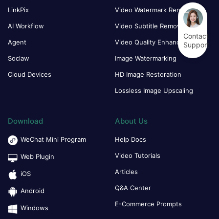
LinkPix
Video Watermark Remover
AI Workflow
Video Subtitle Remover
Contact
Agent
Video Quality Enhancer
Support
Soclaw
Image Watermarking
Cloud Devices
HD Image Restoration
Lossless Image Upscaling
Download
About Us
WeChat Mini Program
Help Docs
Video Tutorials
Web Plugin
Articles
iOS
Q&A Center
Android
E-Commerce Prompts
Windows