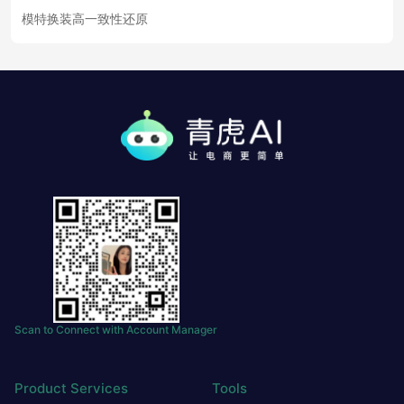
模特换装高一致性还原
Scan to Connect with Account Manager
Product Services
Tools