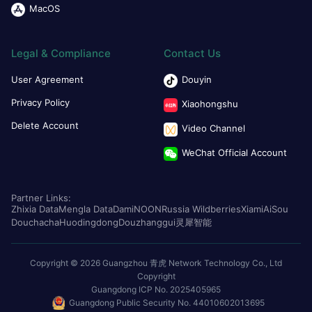
MacOS
Legal & Compliance
Contact Us
User Agreement
Douyin
Privacy Policy
Xiaohongshu
Delete Account
Video Channel
WeChat Official Account
Partner Links:
Zhixia Data
Mengla Data
Dami
NOON
Russia Wildberries
Xiami
AiSou
Douchacha
Huodingdong
Douzhanggui
灵犀智能
Copyright © 2026 Guangzhou 青虎 Network Technology Co., Ltd
Copyright
Guangdong ICP No. 2025405965
Guangdong Public Security No. 44010602013695